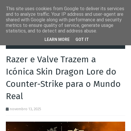
This site uses cookies from Google to deliver its services
and to analyze traffic. Your IP address and user-agent are
shared with Google along with performance and security
metrics to ensure quality of service, generate usage
statistics, and to detect and address abuse.
Página inicial
Entretenimento
Razer e Valve Trazem a Icónica Skin
LEARN MORE
GOT IT
Dragon Lore do Counter-Strike para o Mundo Real
Razer e Valve Trazem a
Icónica Skin Dragon Lore do
Counter-Strike para o Mundo
Real
novembro 13, 2025