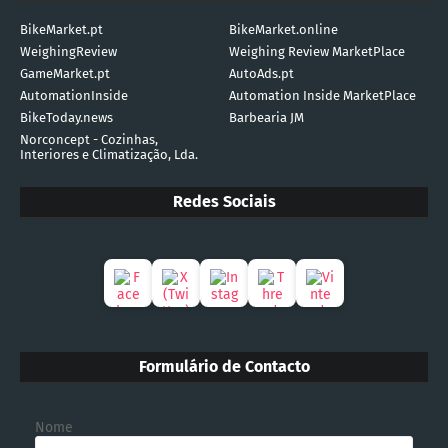
BikeMarket.pt
BikeMarket.online
WeighingReview
Weighing Review MarketPlace
GameMarket.pt
AutoAds.pt
AutomationInside
Automation Inside MarketPlace
BikeToday.news
Barbearia JM
Norconcept - Cozinhas,
Interiores e Climatização, Lda.
Redes Sociais
Formulário de Contacto
Nome