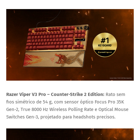
Razer Viper V3 Pro – Counter-Strike 2 Edition:
Rato sem
fios simétrico de 54 g, com sensor óptico Focus Pro 35K
Gen-2, True 8000 Hz Wireless Polling Rate e Optical Mouse
Switches Gen-3, projetado para headshots precisos.