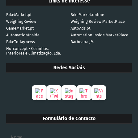
Links de Interesse
BikeMarket.pt
BikeMarket.online
WeighingReview
Weighing Review MarketPlace
GameMarket.pt
AutoAds.pt
AutomationInside
Automation Inside MarketPlace
BikeToday.news
Barbearia JM
Norconcept - Cozinhas,
Interiores e Climatização, Lda.
Redes Sociais
Formulário de Contacto
Nome