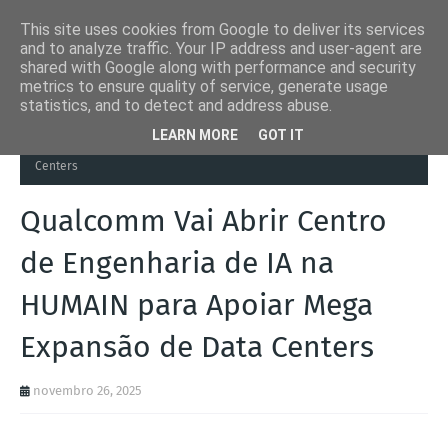
This site uses cookies from Google to deliver its services
and to analyze traffic. Your IP address and user-agent are
shared with Google along with performance and security
metrics to ensure quality of service, generate usage
statistics, and to detect and address abuse.
Página inicial
Arábia Saudita
Qualcomm Vai Abrir Centro de
LEARN MORE
GOT IT
Engenharia de IA na HUMAIN para Apoiar Mega Expansão de Data
Centers
Qualcomm Vai Abrir Centro
de Engenharia de IA na
HUMAIN para Apoiar Mega
Expansão de Data Centers
novembro 26, 2025