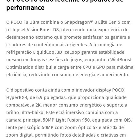
performance
O POCO F8 Ultra combina o
Snapdragon® 8 Elite Gen 5
com
o chipset
VisionBoost D8
, oferecendo uma experiência de
desempenho extremo que promete satisfazer os gamers e
criadores de conteúdo mais exigentes. A tecnologia de
refrigeração
LiquidCool 3D IceLoop
garante estabilidade
mesmo em longas sessões de jogos, enquanto a
WildBoost
Optimization
distribui a carga entre CPU e GPU para máxima
eficiência, reduzindo consumo de energia e aquecimento.
O dispositivo conta ainda com o inovador
display POCO
HyperRGB
, de 6,9 polegadas, que proporciona qualidade
comparável a 2K, menor consumo energético e suporte a
brilho ultra-baixo. Este ecrã imersivo combina com a
câmara principal
50MP Light Fusion 950
, equipada com OIS,
lente periscópio 50MP com zoom óptico 5x e até 20x de
zoom digital, permitindo fotos detalhadas e criativas em