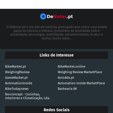
O DeNotar.pt é um site de notícias português que cobre uma ampla
gama de tópicos e oferece conteúdos de qualidade sobre
atualidade, tecnologia, mobilidade, entretenimento, humor e
muito, muito mais...
Links de Interesse
BikeMarket.pt
BikeMarket.online
WeighingReview
Weighing Review MarketPlace
GameMarket.pt
AutoAds.pt
AutomationInside
Automation Inside MarketPlace
BikeToday.news
Barbearia JM
Norconcept - Cozinhas,
Interiores e Climatização, Lda.
Redes Sociais