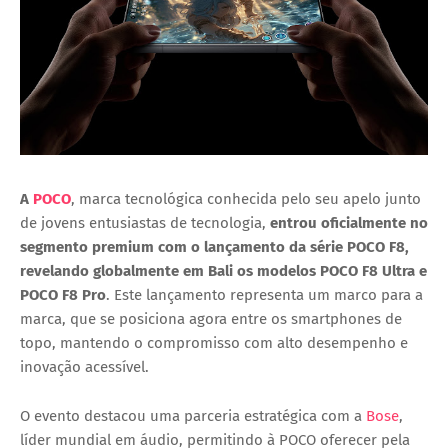
A
POCO
, marca tecnológica conhecida pelo seu apelo junto
de jovens entusiastas de tecnologia,
entrou oficialmente no
segmento premium com o lançamento da
série POCO F8
,
revelando globalmente em Bali os modelos
POCO F8 Ultra
e
POCO F8 Pro
. Este lançamento representa um marco para a
marca, que se posiciona agora entre os smartphones de
topo, mantendo o compromisso com alto desempenho e
inovação acessível.
O evento destacou uma parceria estratégica com a
Bose
,
líder mundial em áudio, permitindo à POCO oferecer pela