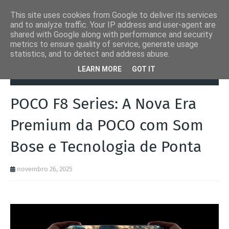
This site uses cookies from Google to deliver its services
and to analyze traffic. Your IP address and user-agent are
shared with Google along with performance and security
metrics to ensure quality of service, generate usage
statistics, and to detect and address abuse.
Página inicial
Eventos
POCO F8 Series: A Nova Era Premium da
LEARN MORE
GOT IT
POCO com Som Bose e Tecnologia de Ponta
POCO F8 Series: A Nova Era
Premium da POCO com Som
Bose e Tecnologia de Ponta
novembro 26, 2025