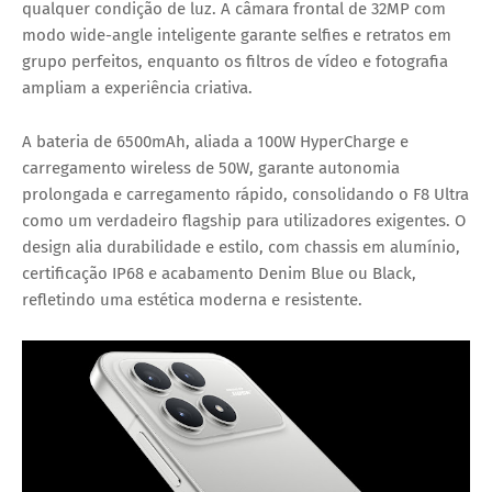
qualquer condição de luz. A câmara frontal de 32MP com
modo wide-angle inteligente garante selfies e retratos em
grupo perfeitos, enquanto os filtros de vídeo e fotografia
ampliam a experiência criativa.
A bateria de
6500mAh
, aliada a
100W HyperCharge
e
carregamento wireless de 50W, garante autonomia
prolongada e carregamento rápido, consolidando o F8 Ultra
como um verdadeiro flagship para utilizadores exigentes. O
design alia durabilidade e estilo, com chassis em alumínio,
certificação IP68 e acabamento Denim Blue ou Black,
refletindo uma estética moderna e resistente.