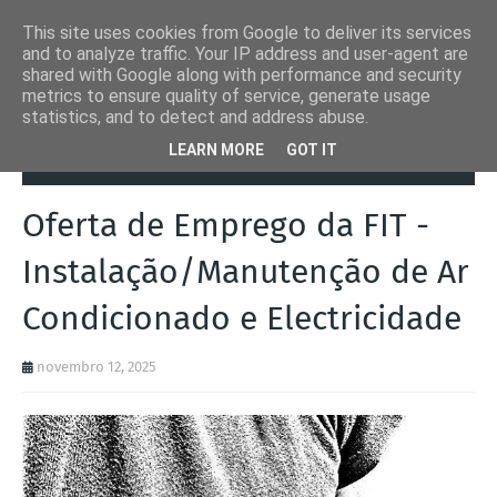
This site uses cookies from Google to deliver its services
and to analyze traffic. Your IP address and user-agent are
shared with Google along with performance and security
metrics to ensure quality of service, generate usage
statistics, and to detect and address abuse.
Página inicial
Emprego
Oferta de Emprego da FIT -
LEARN MORE
GOT IT
Instalação/Manutenção de Ar Condicionado e Electricidade
Oferta de Emprego da FIT -
Instalação/Manutenção de Ar
Condicionado e Electricidade
novembro 12, 2025