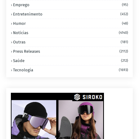
Emprego
(95)
Entretenimento
(452)
Humor
(48)
Notícias
(4140)
Outras
(181)
Press Releases
(2112)
Saúde
(212)
Tecnologia
(1693)