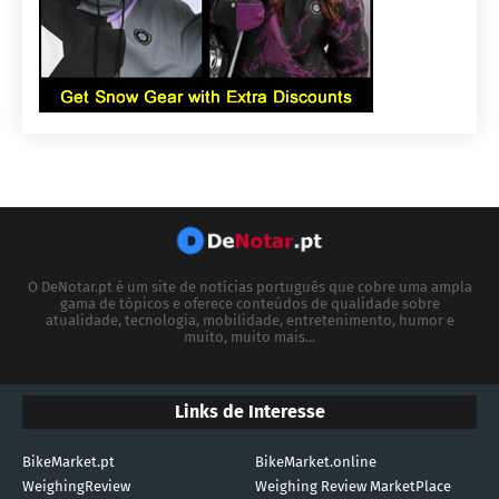
O DeNotar.pt é um site de notícias português que cobre uma ampla
gama de tópicos e oferece conteúdos de qualidade sobre
atualidade, tecnologia, mobilidade, entretenimento, humor e
muito, muito mais...
Links de Interesse
BikeMarket.pt
BikeMarket.online
WeighingReview
Weighing Review MarketPlace