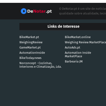
O DeNotar.pt é um site de notíc
qualidade sobre atualidade, tecn
Links de Interesse
BikeMarket.pt
BikeMarket.online
WeighingReview
Weighing Review MarketPlac
GameMarket.pt
AutoAds.pt
AutomationInside
Automation Inside
MarketPlace
BikeToday.news
Barbearia JM
Norconcept - Cozinhas,
Interiores e Climatização, Lda.