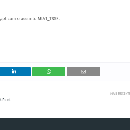
y.pt com o assunto MLV1_TSSE.
MAIS RECENT
k Point