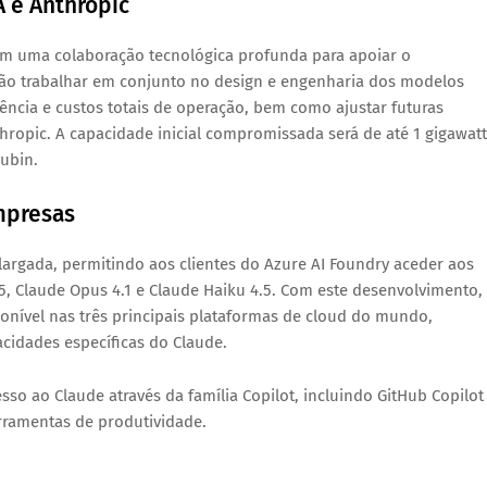
A e Anthropic
ram uma colaboração tecnológica profunda para apoiar o
vão trabalhar em conjunto no design e engenharia dos modelos
ência e custos totais de operação
, bem como ajustar futuras
thropic. A capacidade inicial compromissada será de
até 1 gigawatt
Rubin.
mpresas
largada, permitindo aos clientes do
Azure AI Foundry
aceder aos
5, Claude Opus 4.1 e Claude Haiku 4.5
. Com este desenvolvimento,
onível nas três principais plataformas de cloud do mundo
,
idades específicas do Claude.
esso ao Claude através da família
Copilot
, incluindo
GitHub Copilot
erramentas de produtividade.