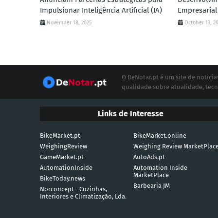
Impulsionar Inteligência Artificial (IA)
Empresarial
November 18, 2025
October 13, 2
O DeNotar.pt é um site de notíc
qualidade sobre atualidade, tecn
Links de Interesse
BikeMarket.pt
BikeMarket.online
WeighingReview
Weighing Review MarketPlac
GameMarket.pt
AutoAds.pt
AutomationInside
Automation Inside
MarketPlace
BikeToday.news
Barbearia JM
Norconcept - Cozinhas,
Interiores e Climatização, Lda.