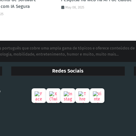
 com IA Segura
May 08, 2025
025
ias português que cobre uma ampla gama de tópicos e oferece conteúdos de
ologia, mobilidade, entretenimento, humor e muito, muito mais...
Redes Sociais
e