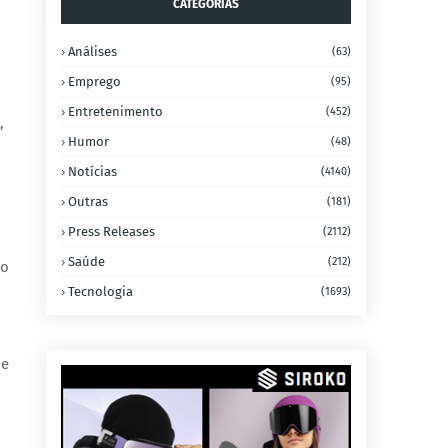
CATEGORIAS
Análises
(63)
Emprego
(95)
Entretenimento
(452)
,
Humor
(48)
Notícias
(4140)
Outras
(181)
Press Releases
(2112)
Saúde
(212)
 o
Tecnologia
(1693)
e