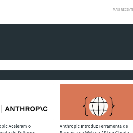
MAIS RECENT
opic Aceleram o
Anthropic Introduz Ferramenta de
ento de Software
Pesquisa na Web na API de Claude