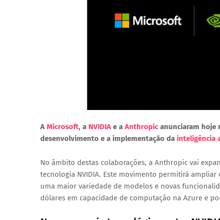
A
Microsoft
, a
NVIDIA
e a
Anthropic
anunciaram hoje n
desenvolvimento e a implementação da
inteligência a
No âmbito destas colaborações, a Anthropic vai expa
tecnologia NVIDIA. Este movimento permitirá ampliar 
uma maior variedade de modelos e novas funcionali
dólares
em capacidade de computação na Azure e pode