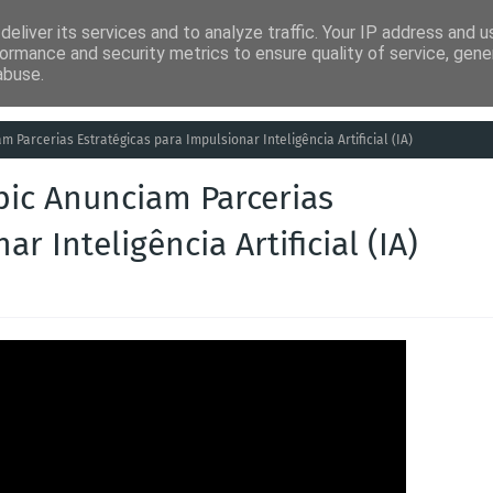
eliver its services and to analyze traffic. Your IP address and 
ia
Análises
Entretenimento
Humor
Saúde
Empreg
ormance and security metrics to ensure quality of service, gen
abuse.
m Parcerias Estratégicas para Impulsionar Inteligência Artificial (IA)
pic Anunciam Parcerias
r Inteligência Artificial (IA)