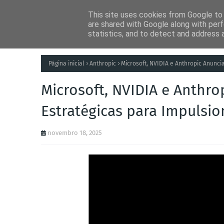
This site uses cookies from Google to d
Notícias
Tecnolog
are shared with Google along with perf
statistics, and to detect and address 
Página inicial
Anthropic
Microsoft, NVIDIA e Anthropic Anuncia
Microsoft, NVIDIA e Anthro
Estratégicas para Impulsiona
novembro 18, 2025