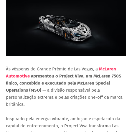
Às vésperas do Grande Prémio de Las Vegas, a
McLaren
Automotive
apresentou o
Project Viva
, um
McLaren 750S
único
, concebido e executado pela
McLaren Special
Operations (MSO)
— a divisão responsável pela
personalização extrema e pelas criações one-off da marca
britânica.
Inspirado pela energia vibrante, ambição e espetáculo da
capital do entretenimento, o Project Viva transforma Las