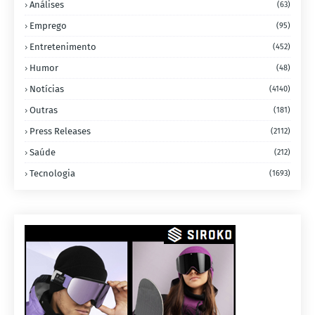
Análises
(63)
Emprego
(95)
Entretenimento
(452)
Humor
(48)
Notícias
(4140)
Outras
(181)
Press Releases
(2112)
Saúde
(212)
Tecnologia
(1693)