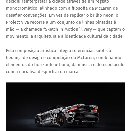
decidiu reinterpretar a cidade através de um
registo
monocromático
, alinhado com a filosofia da McLaren de
desafiar convenções. Em vez de replicar o brilho neon, o
Project Viva recorre a um conjunto de linhas pintadas à
mão — a chamada
“Sketch in Motion” livery
— que captam o
movimento, a arquitetura e a identidade cultural da cidade.
Esta composição artística integra referências subtis à
herança de design e competição da McLaren, combinando
elementos do horizonte urbano, da música e do espetáculo
com a narrativa desportiva da marca.