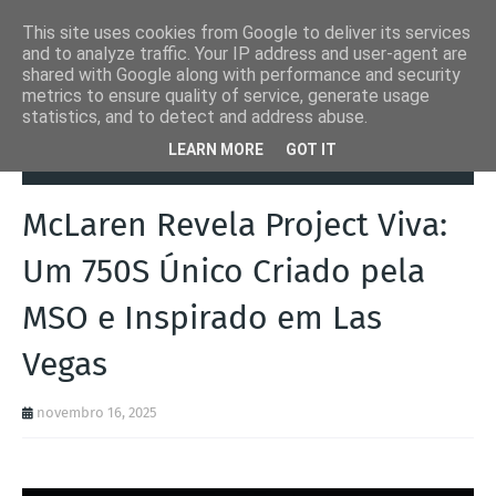
This site uses cookies from Google to deliver its services
and to analyze traffic. Your IP address and user-agent are
shared with Google along with performance and security
metrics to ensure quality of service, generate usage
statistics, and to detect and address abuse.
Página inicial
Autoads.pt
McLaren Revela Project Viva: Um 750S
LEARN MORE
GOT IT
Único Criado pela MSO e Inspirado em Las Vegas
McLaren Revela Project Viva:
Um 750S Único Criado pela
MSO e Inspirado em Las
Vegas
novembro 16, 2025