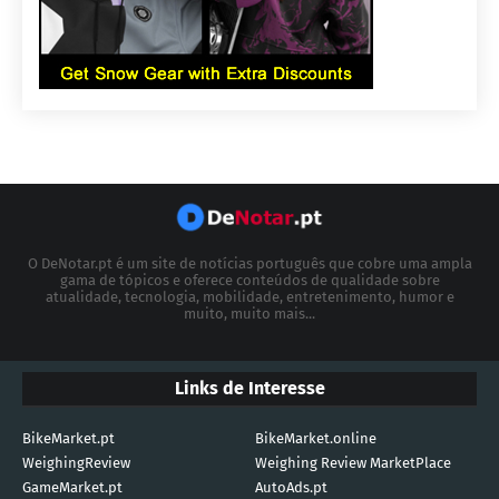
O DeNotar.pt é um site de notícias português que cobre uma ampla
gama de tópicos e oferece conteúdos de qualidade sobre
atualidade, tecnologia, mobilidade, entretenimento, humor e
muito, muito mais...
Links de Interesse
BikeMarket.pt
BikeMarket.online
WeighingReview
Weighing Review MarketPlace
GameMarket.pt
AutoAds.pt