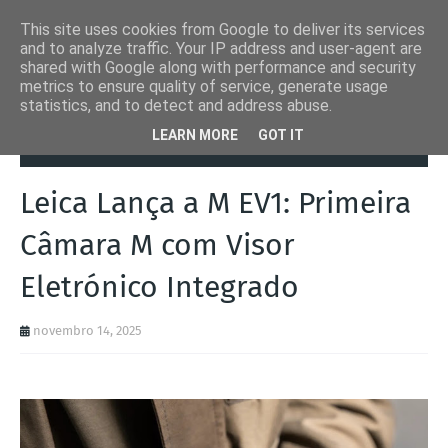
This site uses cookies from Google to deliver its services
and to analyze traffic. Your IP address and user-agent are
shared with Google along with performance and security
metrics to ensure quality of service, generate usage
statistics, and to detect and address abuse.
Página inicial
Leica
Leica Lança a M EV1: Primeira Câmara M com
LEARN MORE
GOT IT
Visor Eletrónico Integrado
Leica Lança a M EV1: Primeira
Câmara M com Visor
Eletrónico Integrado
novembro 14, 2025