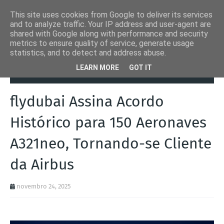
This site uses cookies from Google to deliver its services
and to analyze traffic. Your IP address and user-agent are
shared with Google along with performance and security
metrics to ensure quality of service, generate usage
statistics, and to detect and address abuse.
Página inicial
Aeronaves
flydubai Assina Acordo Histórico para 150
LEARN MORE
GOT IT
Aeronaves A321neo, Tornando-se Cliente da Airbus
flydubai Assina Acordo
Histórico para 150 Aeronaves
A321neo, Tornando-se Cliente
da Airbus
novembro 24, 2025