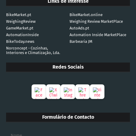
Links de Interesse
BikeMarket.pt
BikeMarket.online
WeighingReview
Weighing Review MarketPlace
GameMarket.pt
AutoAds.pt
AutomationInside
Automation Inside MarketPlace
BikeToday.news
Barbearia JM
Norconcept - Cozinhas,
Interiores e Climatização, Lda.
Redes Sociais
Formulário de Contacto
Nome