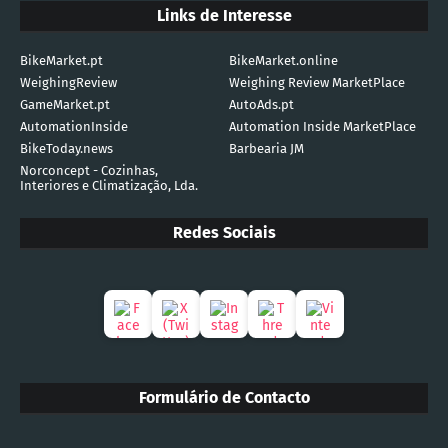
Links de Interesse
BikeMarket.pt
BikeMarket.online
WeighingReview
Weighing Review MarketPlace
GameMarket.pt
AutoAds.pt
AutomationInside
Automation Inside MarketPlace
BikeToday.news
Barbearia JM
Norconcept - Cozinhas,
Interiores e Climatização, Lda.
Redes Sociais
Formulário de Contacto