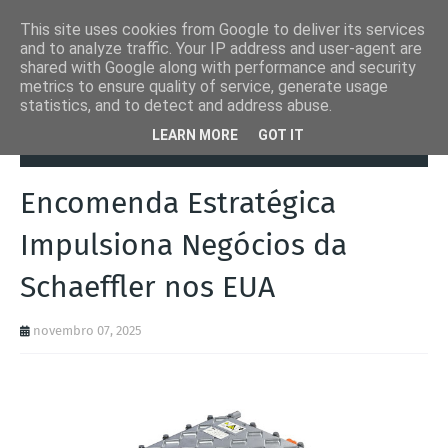
This site uses cookies from Google to deliver its services
and to analyze traffic. Your IP address and user-agent are
shared with Google along with performance and security
metrics to ensure quality of service, generate usage
statistics, and to detect and address abuse.
Página inicial
Autoads.pt
Encomenda Estratégica Impulsiona
LEARN MORE
GOT IT
Negócios da Schaeffler nos EUA
Encomenda Estratégica
Impulsiona Negócios da
Schaeffler nos EUA
novembro 07, 2025