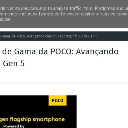
eliver its services and to analyze traffic. Your IP address and 
ia
Análises
Entretenimento
Humor
Saúde
Empreg
ormance and security metrics to ensure quality of service, gen
abuse.
 Gama da POCO: Avançando com o Snapdragon® 8 Elite Gen 5
 de Gama da POCO: Avançando
 Gen 5