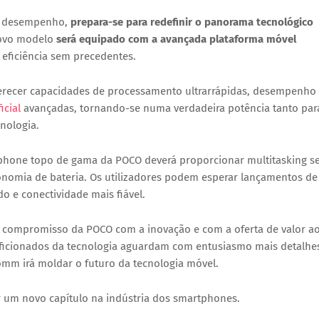
to desempenho,
prepara-se para redefinir o panorama tecnológico
novo modelo
será equipado com a avançada plataforma móvel
 eficiência sem precedentes.
ferecer capacidades de processamento ultrarrápidas, desempenho
icial
avançadas, tornando-se numa verdadeira potência tanto par
cnologia.
tphone topo de gama da POCO deverá proporcionar multitasking 
onomia de bateria. Os utilizadores podem esperar lançamentos de
do e conectividade mais fiável.
 o compromisso da POCO com a inovação e com a oferta de valor a
s aficionados da tecnologia aguardam com entusiasmo mais detalhe
mm irá moldar o futuro da tecnologia móvel.
 um novo capítulo na indústria dos smartphones.