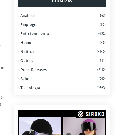
CATEGORIAS
Análises
(63)
Emprego
(95)
Entretenimento
(452)
Humor
(48)
a
Notícias
(4140)
Outras
(181)
sem
Press Releases
(2112)
Saúde
(212)
Tecnologia
(1693)
os
s