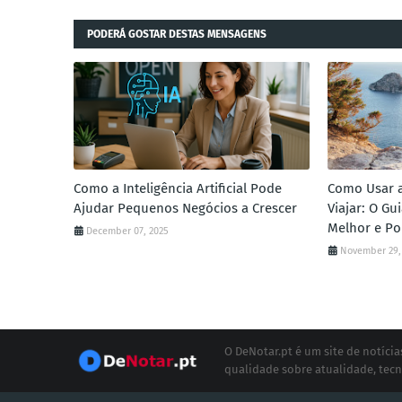
PODERÁ GOSTAR DESTAS MENSAGENS
Como a Inteligência Artificial Pode
Como Usar a 
Ajudar Pequenos Negócios a Crescer
Viajar: O G
Melhor e Po
December 07, 2025
November 29,
O DeNotar.pt é um site de notíc
qualidade sobre atualidade, tecn