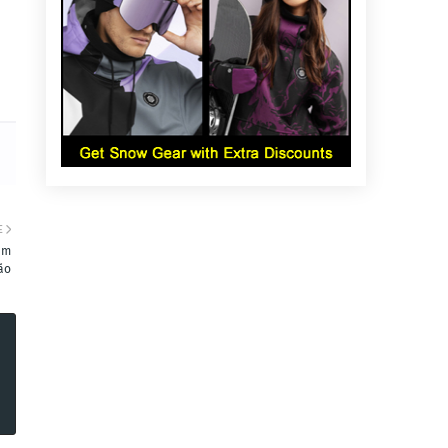
E
em
ão