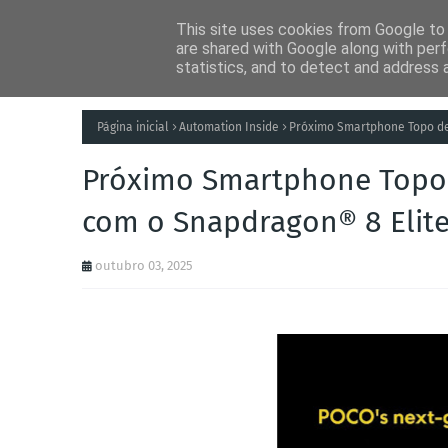
This site uses cookies from Google to d
Notícias
Tecnolog
are shared with Google along with perf
statistics, and to detect and address 
Página inicial
Automation Inside
Próximo Smartphone Topo de
Próximo Smartphone Topo
com o Snapdragon® 8 Elite
outubro 03, 2025