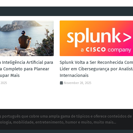
Inteligência Artificial para
Splunk Volta a Ser Reconhecida Co
uia Completo para Planear
Líder em Cibersegurança por Analist
upar Mais
Internacionais
 2025
November 28, 2025
ias português que cobre uma ampla gama de tópicos e oferece conteúdos de
ologia, mobilidade, entretenimento, humor e muito, muito mais...