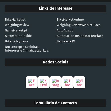
Links de Interesse
BikeMarket.pt
BikeMarket.online
WeighingReview
Weighing Review MarketPlace
GameMarket.pt
AutoAds.pt
AutomationInside
Automation Inside MarketPlace
BikeToday.news
Barbearia JM
Norconcept - Cozinhas,
Interiores e Climatização, Lda.
Redes Sociais
Formulário de Contacto