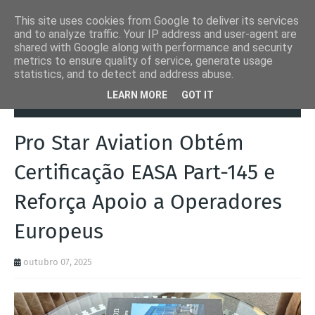
This site uses cookies from Google to deliver its services
and to analyze traffic. Your IP address and user-agent are
shared with Google along with performance and security
metrics to ensure quality of service, generate usage
statistics, and to detect and address abuse.
Página inicial
Aeronaves
Pro Star Aviation Obtém Certificação
LEARN MORE
GOT IT
EASA Part-145 e Reforça Apoio a Operadores Europeus
Pro Star Aviation Obtém
Certificação EASA Part-145 e
Reforça Apoio a Operadores
Europeus
outubro 07, 2025