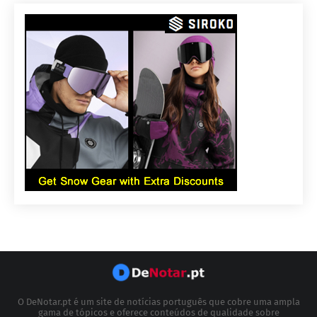
O DeNotar.pt é um site de notícias português que cobre uma ampla
gama de tópicos e oferece conteúdos de qualidade sobre