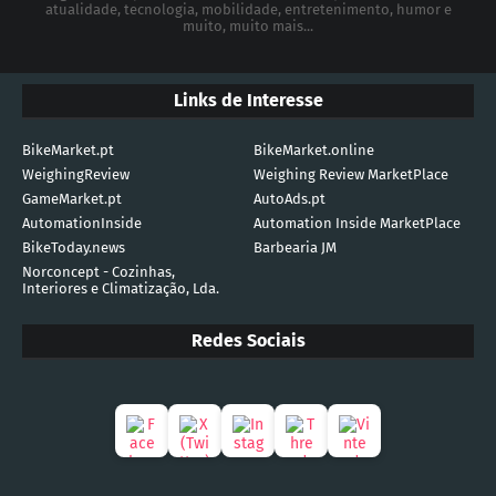
atualidade, tecnologia, mobilidade, entretenimento, humor e
muito, muito mais...
Links de Interesse
BikeMarket.pt
BikeMarket.online
WeighingReview
Weighing Review MarketPlace
GameMarket.pt
AutoAds.pt
AutomationInside
Automation Inside MarketPlace
BikeToday.news
Barbearia JM
Norconcept - Cozinhas,
Interiores e Climatização, Lda.
Redes Sociais