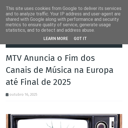
This site uses cookies from Google to deliver its services
and to analyze traffic. Your IP address and user-agent are
shared with Google along with performance and security
metrics to ensure quality of service, generate usage
statistics, and to detect and address abuse.
Página inicial
Entretenimento
MTV Anuncia o Fim dos Canais de
LEARN MORE
GOT IT
Música na Europa até Final de 2025
MTV Anuncia o Fim dos
Canais de Música na Europa
até Final de 2025
outubro 16, 2025