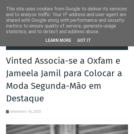
This site uses cookies from Google to deliver its services
and to analyze traffic. Your IP address and user-agent are
shared with Google along with performance and security
metrics to ensure quality of service, generate usage
statistics, and to detect and address abuse.
Página inicial
Famosos
Vinted Associa-se a Oxfam e Jameela Jamil
LEARN MORE
GOT IT
para Colocar a Moda Segunda-Mão em Destaque
Vinted Associa-se a Oxfam e
Jameela Jamil para Colocar a
Moda Segunda-Mão em
Destaque
setembro 16, 2025