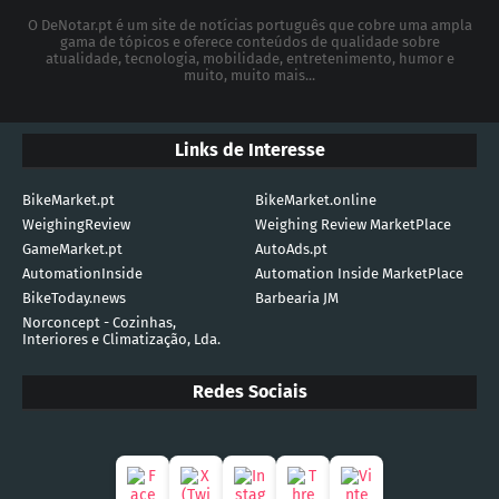
O DeNotar.pt é um site de notícias português que cobre uma ampla
gama de tópicos e oferece conteúdos de qualidade sobre
atualidade, tecnologia, mobilidade, entretenimento, humor e
muito, muito mais...
Links de Interesse
BikeMarket.pt
BikeMarket.online
WeighingReview
Weighing Review MarketPlace
GameMarket.pt
AutoAds.pt
AutomationInside
Automation Inside MarketPlace
BikeToday.news
Barbearia JM
Norconcept - Cozinhas,
Interiores e Climatização, Lda.
Redes Sociais