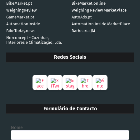
BikeMarket.pt
BikeMarket.online
WeighingReview
Weighing Review MarketPlace
GameMarket.pt
AutoAds.pt
AutomationInside
Automation Inside MarketPlace
BikeToday.news
Barbearia JM
Norconcept - Cozinhas,
Interiores e Climatização, Lda.
Redes Sociais
Formulário de Contacto
Nome