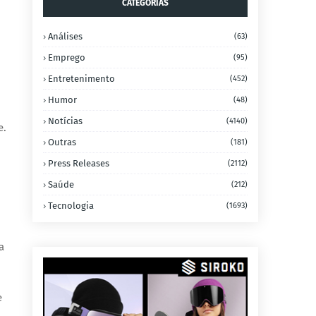
CATEGORIAS
Análises
(63)
Emprego
(95)
Entretenimento
(452)
Humor
(48)
Notícias
(4140)
e.
Outras
(181)
Press Releases
(2112)
Saúde
(212)
Tecnologia
(1693)
a
e