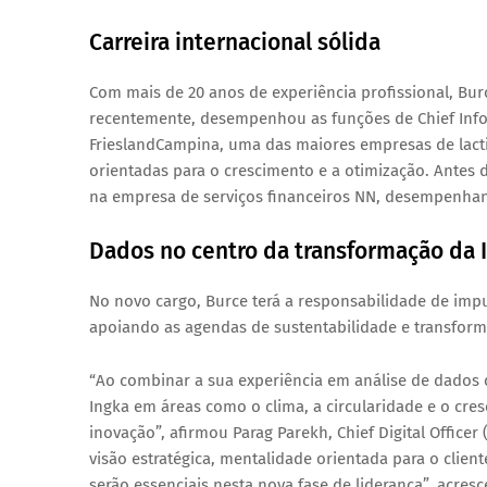
Carreira internacional sólida
Com mais de 20 anos de experiência profissional, Bur
recentemente, desempenhou as funções de
Chief Inf
FrieslandCampina, uma das maiores empresas de lacti
orientadas para o crescimento e a otimização. Antes d
na empresa de serviços financeiros NN, desempenhando
Dados no centro da transformação da 
No novo cargo, Burce terá a responsabilidade de impul
apoiando as agendas de
sustentabilidade
e
transfor
“
Ao combinar a sua experiência em análise de dados c
Ingka em áreas como o clima, a circularidade e o cre
inovação
”, afirmou
Parag Parekh
, Chief Digital Office
visão estratégica, mentalidade orientada para o clie
serão essenciais nesta nova fase de liderança”, acres