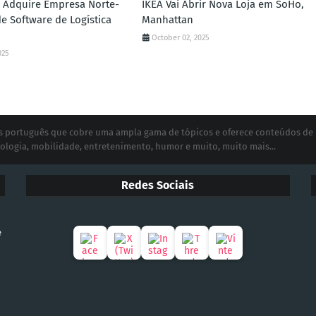
 Adquire Empresa Norte-
IKEA Vai Abrir Nova Loja em SoHo,
e Software de Logística
Manhattan
October 02, 2025
025
ias português que cobre uma ampla gama de tópicos e oferece conteúdos de
ologia, mobilidade, entretenimento, humor e muito, muito mais...
Redes Sociais
e