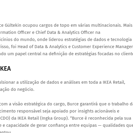
ce Gültekin ocupou cargos de topo em várias multinacionais. Mais
ormation Officer
e
Chief Data & Analytics Officer
na
cínios do mundo, onde liderou estratégias de dados e tecnologia
isso, foi
Head of Data & Analytics
e
Customer Experience Manager
 um papel central na definição de estratégias focadas no client
IKEA
sionar a utilização de dados e análises em toda a IKEA Retail,
mação do negócio
.
om a visão estratégica do cargo, Burce garantirá que o trabalho d
scimento responsável seja apoiado por insights acionáveis e
r (CDO) da IKEA Retail (Ingka Group). “Burce é reconhecida pela sua
nte e capacidade de gerar confiança entre equipas — qualidades qu
centou.