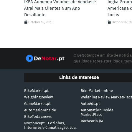
IKEA Aumenta Volumes de Vendas e
Ingka Group
Atrai Mais Clientes Num Ano
Americana d
Desafiante
Locus
October 16, 2025
October 07, 2
O DeNotar.pt é um site de notíc
qualidade sobre atualidade, tecn
Links de Interesse
BikeMarket.pt
BikeMarket.online
WeighingReview
Weighing Review MarketPlac
GameMarket.pt
AutoAds.pt
AutomationInside
Automation Inside
MarketPlace
BikeToday.news
Barbearia JM
Norconcept - Cozinhas,
Interiores e Climatização, Lda.