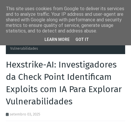
This site uses cookies from Google to deliver its services
and to analyze traffic. Your IP address and user-agent are
shared with Google along with performance and security
metrics to ensure quality of service, generate usage
statistics, and to detect and address abuse.
Página inicial
Automation Inside
Hexstrike-AI: Investigadores da
LEARN MORE
GOT IT
Check Point Identificam Exploits com IA Para Explorar
Vulnerabilidades
Hexstrike-AI: Investigadores
da Check Point Identificam
Exploits com IA Para Explorar
Vulnerabilidades
setembro 03, 2025