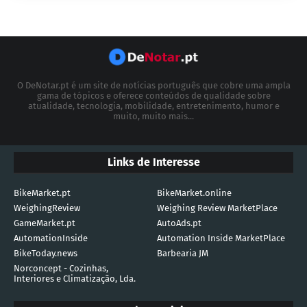
O DeNotar.pt é um site de notícias português que cobre uma ampla
gama de tópicos e oferece conteúdos de qualidade sobre
atualidade, tecnologia, mobilidade, entretenimento, humor e
muito, muito mais...
Links de Interesse
BikeMarket.pt
BikeMarket.online
WeighingReview
Weighing Review MarketPlace
GameMarket.pt
AutoAds.pt
AutomationInside
Automation Inside MarketPlace
BikeToday.news
Barbearia JM
Norconcept - Cozinhas,
Interiores e Climatização, Lda.