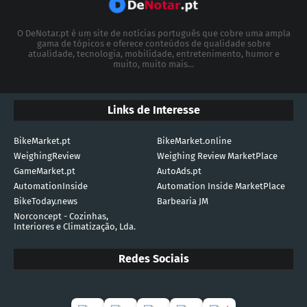
O DeNotar.pt é um site de notícias português que cobre uma ampla
gama de tópicos e oferece conteúdos de qualidade sobre
atualidade, tecnologia, mobilidade, entretenimento, humor e
muito, muito mais...
Links de Interesse
BikeMarket.pt
BikeMarket.online
WeighingReview
Weighing Review MarketPlace
GameMarket.pt
AutoAds.pt
AutomationInside
Automation Inside MarketPlace
BikeToday.news
Barbearia JM
Norconcept - Cozinhas,
Interiores e Climatização, Lda.
Redes Sociais