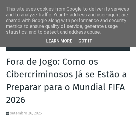
This site uses cookies from Google to deliver its services
and to analyze traffic. Your IP address and user-agent are
shared with Google along with performance and security
metrics to ensure quality of service, generate usage
statistics, and to detect and address abuse.
Página inicial
Automation Inside
Fora de Jogo: Como os
LEARN MORE
GOT IT
Cibercriminosos Já se Estão a Preparar para o Mundial FIFA 2026
Fora de Jogo: Como os
Cibercriminosos Já se Estão a
Preparar para o Mundial FIFA
2026
setembro 26, 2025