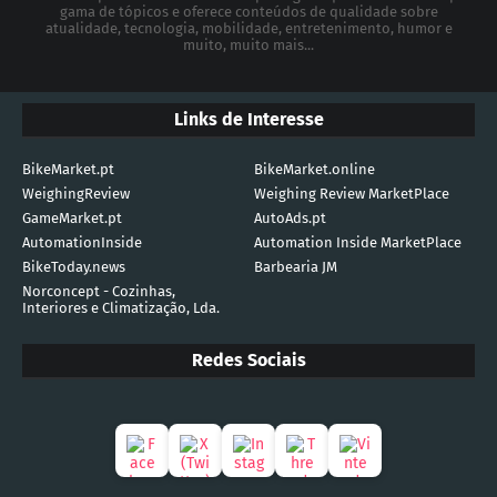
gama de tópicos e oferece conteúdos de qualidade sobre
atualidade, tecnologia, mobilidade, entretenimento, humor e
muito, muito mais...
Links de Interesse
BikeMarket.pt
BikeMarket.online
WeighingReview
Weighing Review MarketPlace
GameMarket.pt
AutoAds.pt
AutomationInside
Automation Inside MarketPlace
BikeToday.news
Barbearia JM
Norconcept - Cozinhas,
Interiores e Climatização, Lda.
Redes Sociais