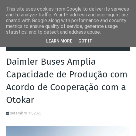
This site uses cookies from Google to deliver its services
and to analyze traffic. Your IP address and user-agent are
shared with Google along with performance and security
metrics to ensure quality of service, generate usage
statistics, and to detect and address abuse.
Página inicial
Autoads.pt
Daimler Buses Amplia Capacidade de
LEARN MORE
GOT IT
Produção com Acordo de Cooperação com a Otokar
Daimler Buses Amplia
Capacidade de Produção com
Acordo de Cooperação com a
Otokar
setembro 11, 2025