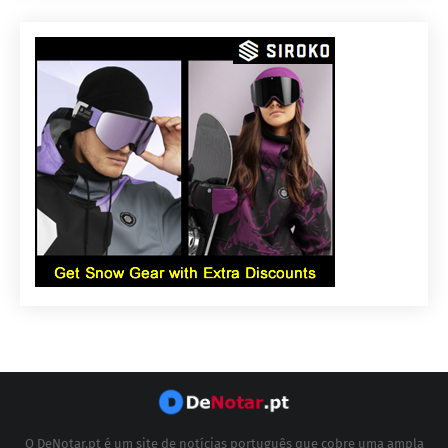
O DeNotar.pt é um site de notícias português que cobre uma ampla