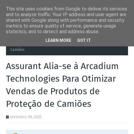
This site uses cookies from Google to deliver its services
and to analyze traffic. Your IP address and user-agent are
shared with Google along with performance and security
metrics to ensure quality of service, generate usage
statistics, and to detect and address abuse.
Página inicial
Arcadium Technologies
Assurant Alia-se à Arcadium
LEARN MORE
GOT IT
Technologies Para Otimizar Vendas de Produtos de Proteção de
Camiões
Assurant Alia-se à Arcadium
Technologies Para Otimizar
Vendas de Produtos de
Proteção de Camiões
setembro 08, 2025