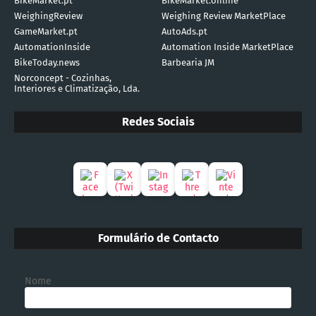
BikeMarket.pt
BikeMarket.online
WeighingReview
Weighing Review MarketPlace
GameMarket.pt
AutoAds.pt
AutomationInside
Automation Inside MarketPlace
BikeToday.news
Barbearia JM
Norconcept - Cozinhas,
Interiores e Climatização, Lda.
Redes Sociais
Formulário de Contacto
Nome