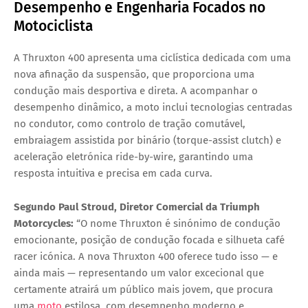
Desempenho e Engenharia Focados no
Motociclista
A Thruxton 400 apresenta uma
ciclística dedicada com uma
nova afinação da suspensão
, que proporciona uma
condução mais desportiva e direta. A acompanhar o
desempenho dinâmico, a moto inclui tecnologias centradas
no condutor, como
controlo de tração comutável
,
embraiagem assistida por binário (torque-assist clutch)
e
aceleração eletrónica ride-by-wire
, garantindo uma
resposta intuitiva e precisa em cada curva.
Segundo
Paul Stroud
, Diretor Comercial da Triumph
Motorcycles:
“O nome Thruxton é sinónimo de condução
emocionante, posição de condução focada e silhueta café
racer icónica. A nova Thruxton 400 oferece tudo isso — e
ainda mais — representando um valor excecional que
certamente atrairá um público mais jovem, que procura
uma
moto
estilosa, com desempenho moderno e