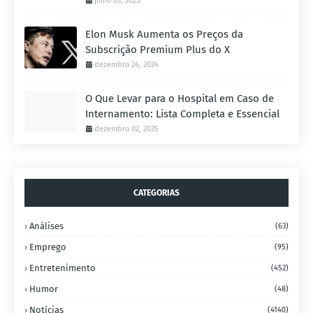
julho 03, 2025
Elon Musk Aumenta os Preços da
Subscrição Premium Plus do X
dezembro 24, 2024
O Que Levar para o Hospital em Caso de
Internamento: Lista Completa e Essencial
dezembro 02, 2025
CATEGORIAS
Análises
(63)
Emprego
(95)
Entretenimento
(452)
Humor
(48)
Notícias
(4140)