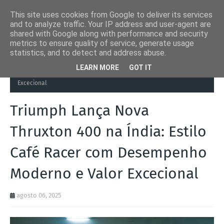
This site uses cookies from Google to deliver its services
and to analyze traffic. Your IP address and user-agent are
shared with Google along with performance and security
metrics to ensure quality of service, generate usage
statistics, and to detect and address abuse.
Página inicial
Autoads.pt
Triumph Lança Nova Thruxton 400 na
LEARN MORE
GOT IT
Índia: Estilo Café Racer com Desempenho Moderno e Valor
Excecional
Triumph Lança Nova
Thruxton 400 na Índia: Estilo
Café Racer com Desempenho
Moderno e Valor Excecional
agosto 06, 2025