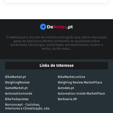
O DeNotar.pt é um site de notícias português que cobre uma ampla
gama de tópicos e oferece conteúdos de qualidade sobre
atualidade, tecnologia, mobilidade, entretenimento, humor e
muito, muito mais...
Links de Interesse
BikeMarket.pt
BikeMarket.online
WeighingReview
Weighing Review MarketPlace
GameMarket.pt
AutoAds.pt
AutomationInside
Automation Inside MarketPlace
BikeToday.news
Barbearia JM
Norconcept - Cozinhas,
Interiores e Climatização, Lda.