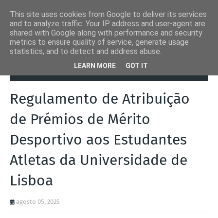
This site uses cookies from Google to deliver its services
and to analyze traffic. Your IP address and user-agent are
shared with Google along with performance and security
metrics to ensure quality of service, generate usage
statistics, and to detect and address abuse.
Página inicial
Desporto
Regulamento de Atribuição de Prémios de
LEARN MORE
GOT IT
Mérito Desportivo aos Estudantes Atletas da Universidade de Lisboa
Regulamento de Atribuição
de Prémios de Mérito
Desportivo aos Estudantes
Atletas da Universidade de
Lisboa
agosto 05, 2025