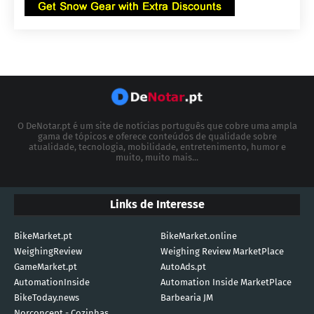
O DeNotar.pt é um site de notícias português que cobre uma ampla
gama de tópicos e oferece conteúdos de qualidade sobre
atualidade, tecnologia, mobilidade, entretenimento, humor e
muito, muito mais...
Links de Interesse
BikeMarket.pt
BikeMarket.online
WeighingReview
Weighing Review MarketPlace
GameMarket.pt
AutoAds.pt
AutomationInside
Automation Inside MarketPlace
BikeToday.news
Barbearia JM
Norconcept - Cozinhas,