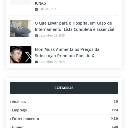
ICNAS
julho 03, 2025
O Que Levar para o Hospital em Caso de
Internamento: Lista Completa e Essencial
dezembro 02, 2025
Elon Musk Aumenta os Preços da
Subscrição Premium Plus do X
dezembro 24, 2024
CATEGORIAS
Análises
(63)
Emprego
(95)
Entretenimento
(452)
Humor
(48)