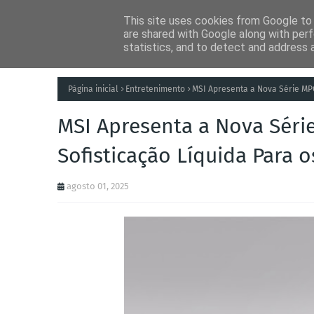
This site uses cookies from Google to d
Notícias
Tecnolog
are shared with Google along with perf
statistics, and to detect and address 
Página inicial
Entretenimento
MSI Apresenta a Nova Série MPG
MSI Apresenta a Nova Séri
Sofisticação Líquida Para 
agosto 01, 2025