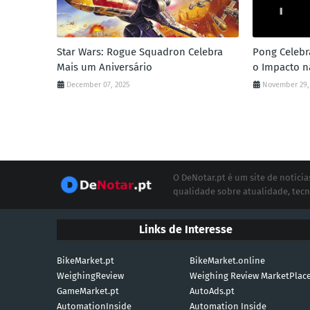
Star Wars: Rogue Squadron Celebra
Pong Celebr
Mais um Aniversário
o Impacto n
December 07, 2025
November 29,
O DeNotar.pt é um site de notíc
qualidade sobre atualidade, tecn
Links de Interesse
BikeMarket.pt
BikeMarket.online
WeighingReview
Weighing Review MarketPlac
GameMarket.pt
AutoAds.pt
AutomationInside
Automation Inside