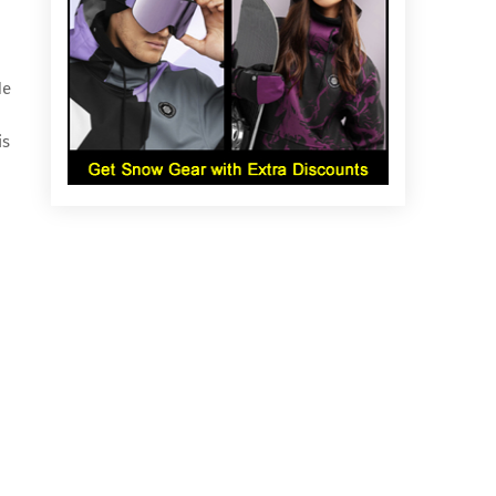
de
is