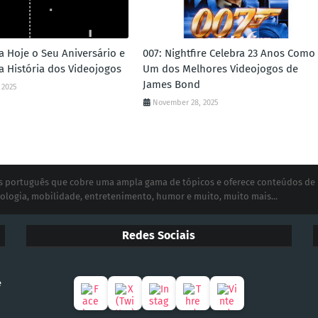
a Hoje o Seu Aniversário e
007: Nightfire Celebra 23 Anos Como
a História dos Videojogos
Um dos Melhores Videojogos de
James Bond
 2025
November 28, 2025
ias português que cobre uma ampla gama de tópicos e oferece conteúdos de
ologia, mobilidade, entretenimento, humor e muito, muito mais...
Redes Sociais
e