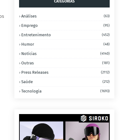
CATEGORIAS
os
Análises
(63)
Emprego
(95)
Entretenimento
(452)
Humor
(48)
Notícias
(4140)
Outras
(181)
Press Releases
(2112)
Saúde
(212)
Tecnologia
(1693)