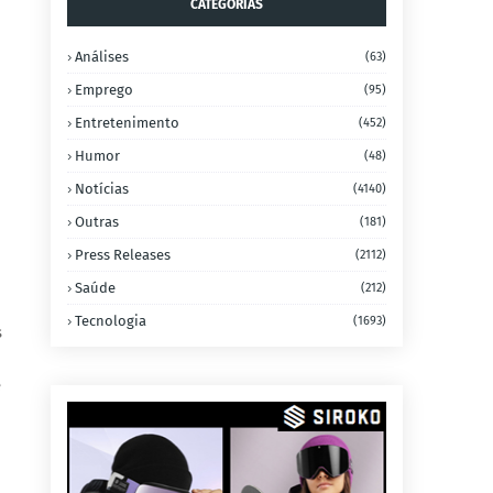
CATEGORIAS
Análises
(63)
Emprego
(95)
Entretenimento
(452)
Humor
(48)
Notícias
(4140)
Outras
(181)
Press Releases
(2112)
Saúde
(212)
Tecnologia
(1693)
s
e