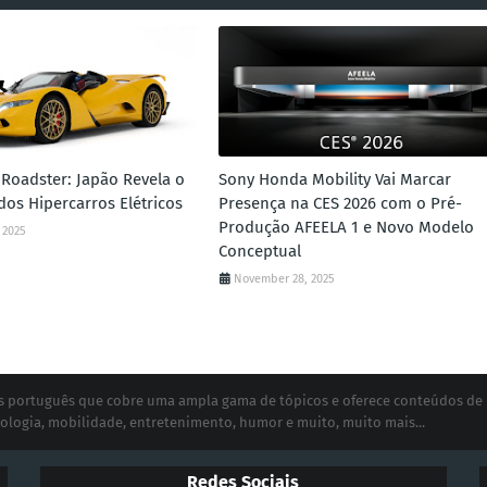
Roadster: Japão Revela o
Sony Honda Mobility Vai Marcar
dos Hipercarros Elétricos
Presença na CES 2026 com o Pré-
Produção AFEELA 1 e Novo Modelo
 2025
Conceptual
November 28, 2025
ias português que cobre uma ampla gama de tópicos e oferece conteúdos de
ologia, mobilidade, entretenimento, humor e muito, muito mais...
Redes Sociais