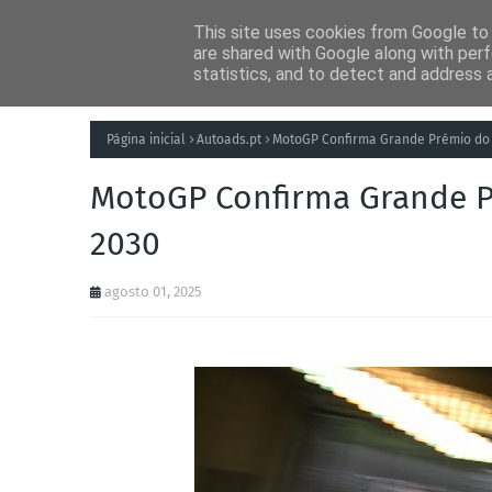
This site uses cookies from Google to d
Notícias
Tecnolog
are shared with Google along with perf
statistics, and to detect and address 
Página inicial
Autoads.pt
MotoGP Confirma Grande Prémio do 
MotoGP Confirma Grande P
2030
agosto 01, 2025