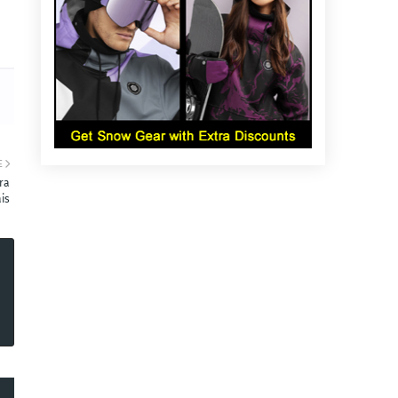
E
ra
is