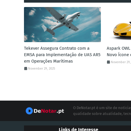
Tekever Assegura Contrato com a
Aspark OWL 
EMSA para Implementação de UAS AR5
Novo Ícone 
em Operações Marítimas
November 29,
November 29, 2025
O DeNotar.pt é um site de notíc
qualidade sobre atualidade, tecn
Links de Interesse