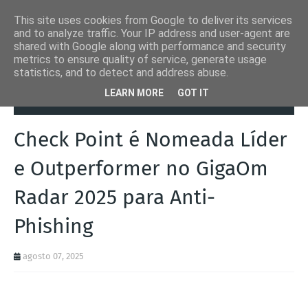
This site uses cookies from Google to deliver its services
and to analyze traffic. Your IP address and user-agent are
shared with Google along with performance and security
metrics to ensure quality of service, generate usage
statistics, and to detect and address abuse.
Página inicial
Automation Inside
Check Point é Nomeada Líder e
LEARN MORE
GOT IT
Outperformer no GigaOm Radar 2025 para Anti-Phishing
Check Point é Nomeada Líder
e Outperformer no GigaOm
Radar 2025 para Anti-
Phishing
agosto 07, 2025