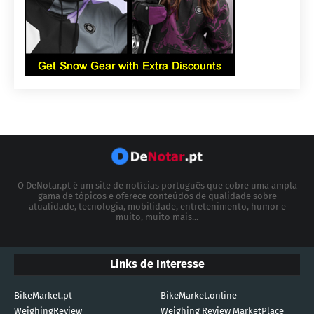
O DeNotar.pt é um site de notícias português que cobre uma ampla
gama de tópicos e oferece conteúdos de qualidade sobre
atualidade, tecnologia, mobilidade, entretenimento, humor e
muito, muito mais...
Links de Interesse
BikeMarket.pt
BikeMarket.online
WeighingReview
Weighing Review MarketPlace