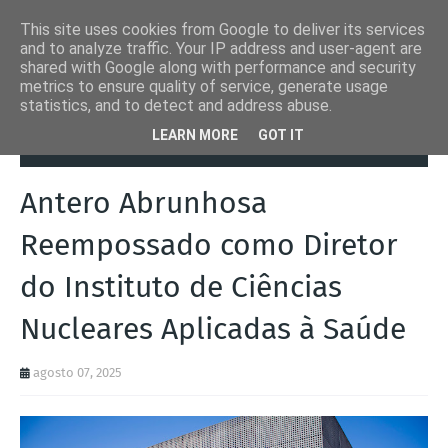
This site uses cookies from Google to deliver its services
and to analyze traffic. Your IP address and user-agent are
shared with Google along with performance and security
metrics to ensure quality of service, generate usage
statistics, and to detect and address abuse.
Página inicial
Coimbra
Antero Abrunhosa Reempossado como
LEARN MORE
GOT IT
Diretor do Instituto de Ciências Nucleares Aplicadas à Saúde
Antero Abrunhosa
Reempossado como Diretor
do Instituto de Ciências
Nucleares Aplicadas à Saúde
agosto 07, 2025