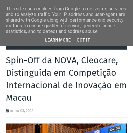
This site uses cookies from Google to deliver its services
and to analyze traffic. Your IP address and user-agent are
shared with Google along with performance and security
metrics to ensure quality of service, generate usage
statistics, and to detect and address abuse.
Página inicial
Lisboa
Spin-Off da NOVA, Cleocare, Distinguida em
LEARN MORE
GOT IT
Competição Internacional de Inovação em Macau
Spin-Off da NOVA, Cleocare,
Distinguida em Competição
Internacional de Inovação em
Macau
julho 03, 2025