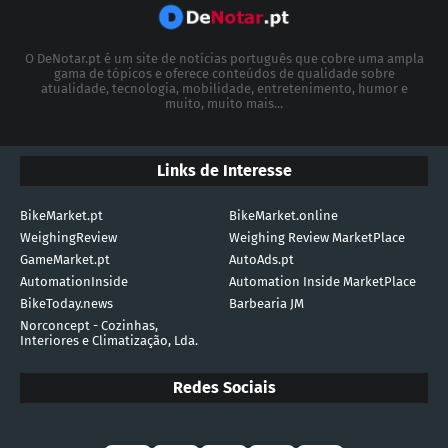
O DeNotar.pt é um site de notícias português que cobre uma ampla
gama de tópicos e oferece conteúdos de qualidade sobre
atualidade, tecnologia, mobilidade, entretenimento, humor e
muito, muito mais...
Links de Interesse
BikeMarket.pt
BikeMarket.online
WeighingReview
Weighing Review MarketPlace
GameMarket.pt
AutoAds.pt
AutomationInside
Automation Inside MarketPlace
BikeToday.news
Barbearia JM
Norconcept - Cozinhas,
Interiores e Climatização, Lda.
Redes Sociais