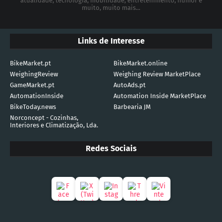
atualidade, tecnologia, mobilidade, entretenimento, humor e
muito, muito mais...
Links de Interesse
BikeMarket.pt
BikeMarket.online
WeighingReview
Weighing Review MarketPlace
GameMarket.pt
AutoAds.pt
AutomationInside
Automation Inside MarketPlace
BikeToday.news
Barbearia JM
Norconcept - Cozinhas,
Interiores e Climatização, Lda.
Redes Sociais