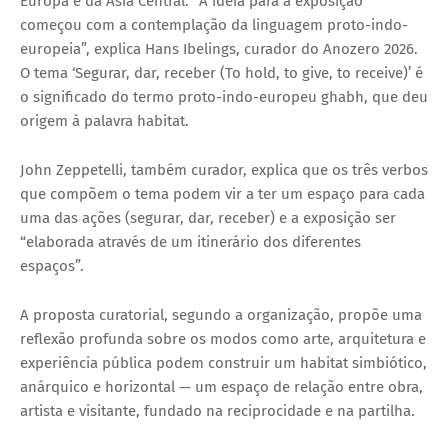
Europa e da Ásia Central. “A ideia para a exposição
começou com a contemplação da linguagem proto-indo-
europeia”, explica Hans Ibelings, curador do Anozero 2026.
O tema ‘Segurar, dar, receber (To hold, to give, to receive)’ é
o significado do termo proto-indo-europeu ghabh, que deu
origem à palavra habitat.
John Zeppetelli, também curador, explica que os três verbos
que compõem o tema podem vir a ter um espaço para cada
uma das ações (segurar, dar, receber) e a exposição ser
“elaborada através de um itinerário dos diferentes
espaços”.
A proposta curatorial, segundo a organização, propõe uma
reflexão profunda sobre os modos como arte, arquitetura e
experiência pública podem construir um habitat simbiótico,
anárquico e horizontal — um espaço de relação entre obra,
artista e visitante, fundado na reciprocidade e na partilha.