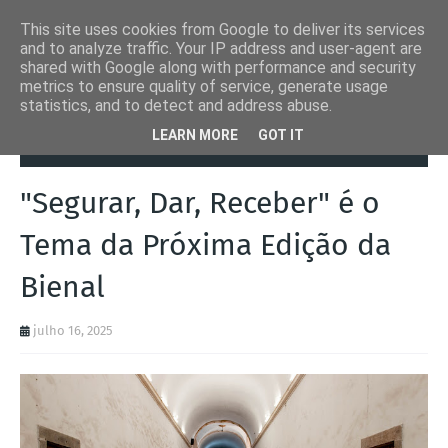
This site uses cookies from Google to deliver its services
and to analyze traffic. Your IP address and user-agent are
shared with Google along with performance and security
metrics to ensure quality of service, generate usage
statistics, and to detect and address abuse.
Página inicial
Coimbra
"Segurar, Dar, Receber" é o Tema da
LEARN MORE
GOT IT
Próxima Edição da Bienal
"Segurar, Dar, Receber" é o
Tema da Próxima Edição da
Bienal
julho 16, 2025