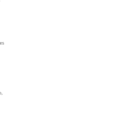
s
es
o,