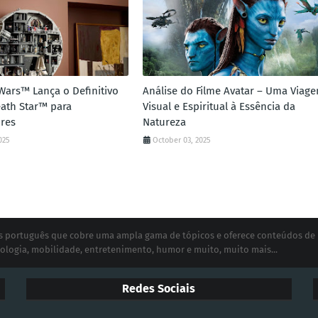
Wars™ Lança o Definitivo
Análise do Filme Avatar – Uma Viag
ath Star™ para
Visual e Espiritual à Essência da
res
Natureza
025
October 03, 2025
ias português que cobre uma ampla gama de tópicos e oferece conteúdos de
ologia, mobilidade, entretenimento, humor e muito, muito mais...
Redes Sociais