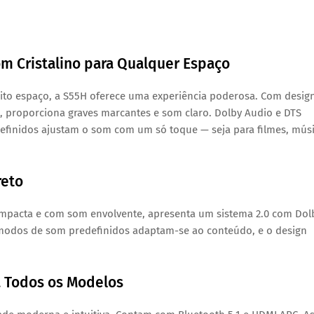
m Cristalino para Qualquer Espaço
o espaço, a S55H oferece uma experiência poderosa. Com desig
s, proporciona graves marcantes e som claro. Dolby Audio e DTS
definidos ajustam o som com um só toque — seja para filmes, mús
reto
Compacta e com som envolvente, apresenta um sistema 2.0 com Dol
Os modos de som predefinidos adaptam-se ao conteúdo, e o design
a Todos os Modelos