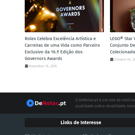
Rolex Celebra Excelência Artística e
LEGO® Star 
Carreiras de uma Vida como Parceiro
Conjunto De
Exclusivo da 16.ª Edição dos
Colecionado
Governors Awards
October 04, 2
November 16, 2025
O DeNotar.pt é um site de notíc
qualidade sobre atualidade, tecn
Links de Interesse