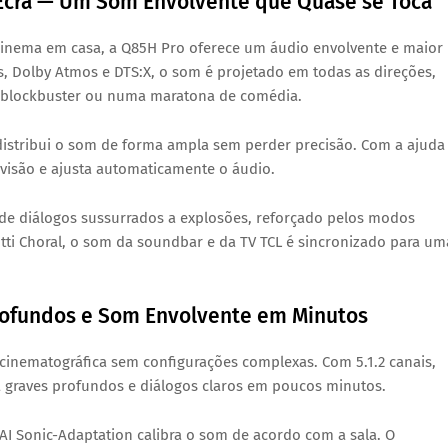
 Ecrã — Um Som Envolvente que Quase se Toca
inema em casa, a Q85H Pro oferece um áudio envolvente e maior
s, Dolby Atmos e DTS:X, o som é projetado em todas as direções,
m blockbuster ou numa maratona de comédia.
 distribui o som de forma ampla sem perder precisão. Com a ajuda
ivisão e ajusta automaticamente o áudio.
de diálogos sussurrados a explosões, reforçado pelos modos
ti Choral, o som da soundbar e da TV TCL é sincronizado para um
rofundos e Som Envolvente em Minutos
inematográfica sem configurações complexas. Com 5.1.2 canais,
na graves profundos e diálogos claros em poucos minutos.
 AI Sonic-Adaptation calibra o som de acordo com a sala. O