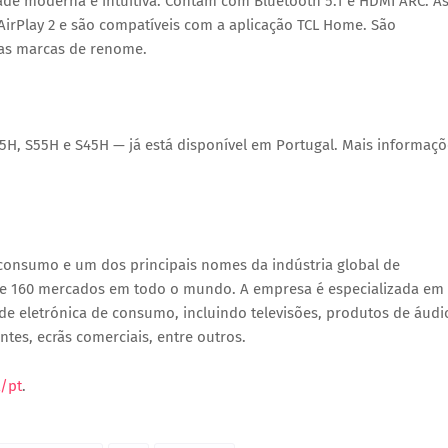
de moderna e intuitiva. Contam com Bluetooth 5.1 e HDMI ARC. A
irPlay 2 e são compatíveis com a aplicação TCL Home. São
ras marcas de renome.
H, S55H e S45H — já está disponível em Portugal. Mais informaçõ
 consumo e um dos principais nomes da indústria global de
 de 160 mercados em todo o mundo. A empresa é especializada em
de eletrónica de consumo, incluindo televisões, produtos de áudi
ntes, ecrãs comerciais, entre outros.
t/pt
.