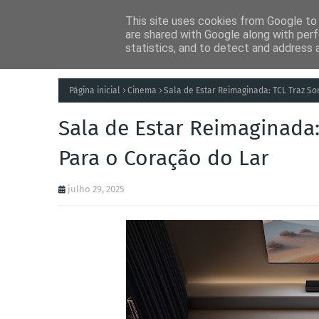
This site uses cookies from Google to d
Notícias
Tecnolog
are shared with Google along with perf
statistics, and to detect and address 
Página inicial
Cinema
Sala de Estar Reimaginada: TCL Traz S
Sala de Estar Reimaginada
Para o Coração do Lar
julho 29, 2025