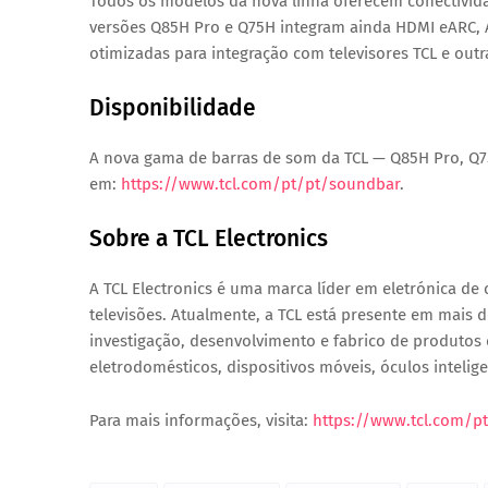
Todos os modelos da nova linha oferecem conectivida
versões Q85H Pro e Q75H integram ainda HDMI eARC, A
otimizadas para integração com televisores TCL e out
Disponibilidade
A nova gama de barras de som da TCL — Q85H Pro, Q75
em:
https://www.tcl.com/pt/pt/soundbar
.
Sobre a TCL Electronics
A TCL Electronics é uma marca líder em eletrónica de
televisões. Atualmente, a TCL está presente em mais
investigação, desenvolvimento e fabrico de produtos 
eletrodomésticos, dispositivos móveis, óculos intelige
Para mais informações, visita:
https://www.tcl.com/p