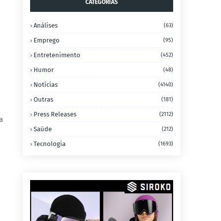
CATEGORIAS
Análises
(63)
Emprego
(95)
Entretenimento
(452)
Humor
(48)
Notícias
(4140)
Outras
(181)
Press Releases
(2112)
a
Saúde
(212)
Tecnologia
(1693)