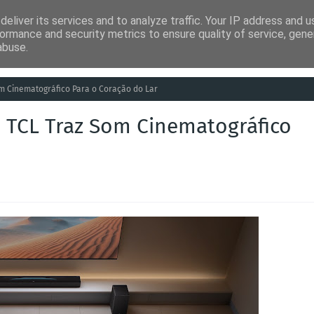
eliver its services and to analyze traffic. Your IP address and 
ia
Análises
Entretenimento
Humor
Saúde
Empreg
ormance and security metrics to ensure quality of service, gen
abuse.
om Cinematográfico Para o Coração do Lar
: TCL Traz Som Cinematográfico