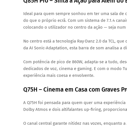
Q85H Pro – Sinta a Ação para Além do
Ideal para quem sempre sonhou em ter uma sala de c
do que o próprio ecrã. Com um sistema de 7.1.4 canai
colocando o utilizador no centro da ação — seja nu
No centro está a tecnologia Ray·Danz 2.0 da TCL, que
da AI Sonic-Adaptation, esta barra de som analisa a d
Com potência de pico de 860W, adapta-se a tudo, des
dedicados de voz, cinema e gaming. E com o modo Tut
experiência mais coesa e envolvente.
Q75H – Cinema em Casa com Graves P
A Q75H foi pensada para quem quer uma experiência c
Dolby Atmos e dois altifalantes up-firing, proporcio
O canal central garante nitidez nas vozes, enquanto a