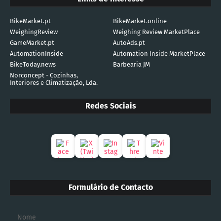
BikeMarket.pt
BikeMarket.online
WeighingReview
Weighing Review MarketPlace
GameMarket.pt
AutoAds.pt
AutomationInside
Automation Inside MarketPlace
BikeToday.news
Barbearia JM
Norconcept - Cozinhas,
Interiores e Climatização, Lda.
Redes Sociais
Formulário de Contacto
Nome