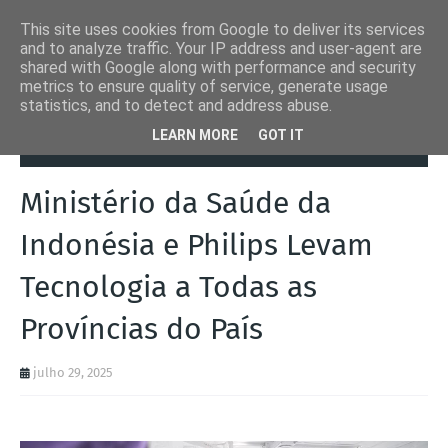
This site uses cookies from Google to deliver its services
and to analyze traffic. Your IP address and user-agent are
shared with Google along with performance and security
metrics to ensure quality of service, generate usage
statistics, and to detect and address abuse.
Página inicial
Automation Inside
Ministério da Saúde da Indonésia
LEARN MORE
GOT IT
e Philips Levam Tecnologia a Todas as Províncias do País
Ministério da Saúde da
Indonésia e Philips Levam
Tecnologia a Todas as
Províncias do País
julho 29, 2025