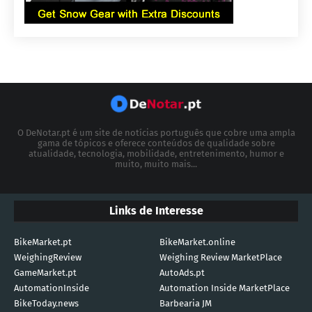
O DeNotar.pt é um site de notícias português que cobre uma ampla
gama de tópicos e oferece conteúdos de qualidade sobre
atualidade, tecnologia, mobilidade, entretenimento, humor e
muito, muito mais...
Links de Interesse
BikeMarket.pt
BikeMarket.online
WeighingReview
Weighing Review MarketPlace
GameMarket.pt
AutoAds.pt
AutomationInside
Automation Inside MarketPlace
BikeToday.news
Barbearia JM