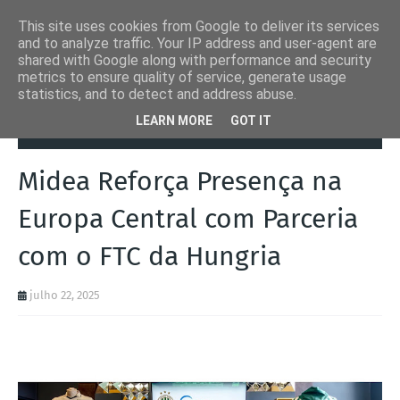
This site uses cookies from Google to deliver its services
and to analyze traffic. Your IP address and user-agent are
shared with Google along with performance and security
metrics to ensure quality of service, generate usage
statistics, and to detect and address abuse.
Página inicial
Desporto
Midea Reforça Presença na Europa
LEARN MORE
GOT IT
Central com Parceria com o FTC da Hungria
Midea Reforça Presença na
Europa Central com Parceria
com o FTC da Hungria
julho 22, 2025