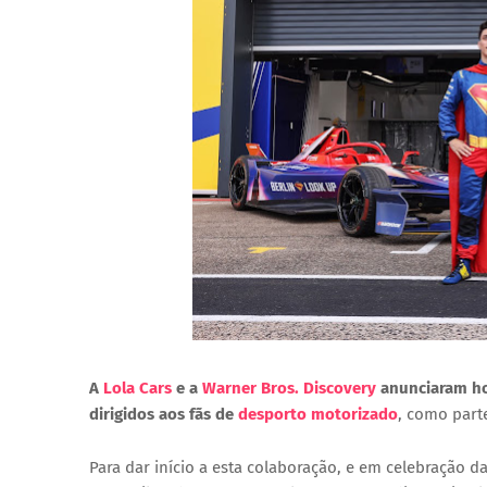
A
Lola Cars
e a
Warner Bros. Discovery
anunciaram hoj
dirigidos aos fãs de
desporto motorizado
, como par
Para dar início a esta colaboração, e em celebração d