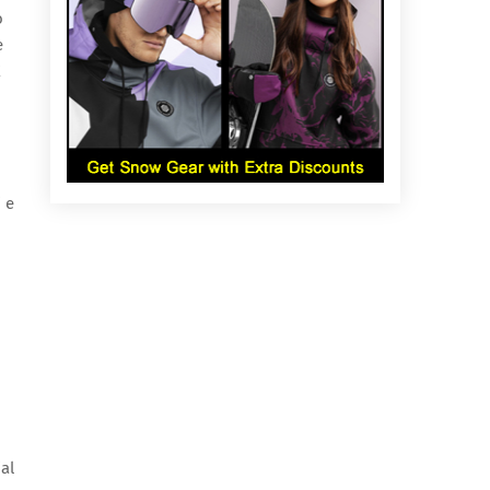
o
e
E
 e
al