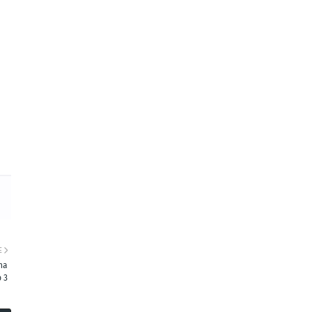
E
na
 3