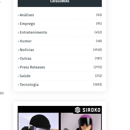
o
CATEGORIAS
Análises
(63)
Emprego
(95)
Entretenimento
(452)
Humor
(48)
Notícias
(4140)
Outras
(181)
Press Releases
(2112)
Saúde
(212)
Tecnologia
(1693)
as