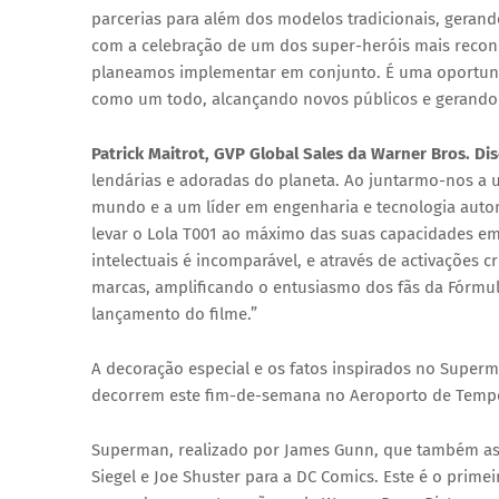
parcerias para além dos modelos tradicionais, gerando
com a celebração de um dos super-heróis mais recon
planeamos implementar em conjunto. É uma oportunida
como um todo, alcançando novos públicos e gerando
Patrick Maitrot
, GVP Global Sales da Warner Bros. Di
lendárias e adoradas do planeta. Ao juntarmo-nos a 
mundo e a um líder em engenharia e tecnologia autom
levar o Lola T001 ao máximo das suas capacidades em
intelectuais é incomparável, e através de activações c
marcas, amplificando o entusiasmo dos fãs da Fórmu
lançamento do filme.”
A decoração especial e os fatos inspirados no Super
decorrem este fim-de-semana no
Aeroporto de Temp
Superman
, realizado por
James Gunn
, que também as
Siegel e Joe Shuster para a DC Comics. Este é o prime