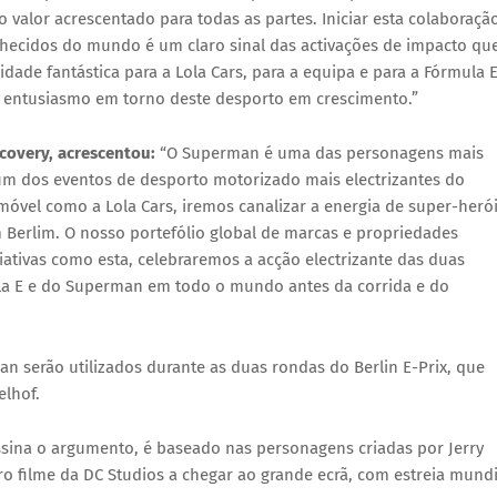
 valor acrescentado para todas as partes. Iniciar esta colaboraçã
hecidos do mundo é um claro sinal das activações de impacto qu
de fantástica para a Lola Cars, para a equipa e para a Fórmula 
 entusiasmo em torno deste desporto em crescimento.”
scovery, acrescentou:
“O Superman é uma das personagens mais
um dos eventos de desporto motorizado mais electrizantes do
óvel como a Lola Cars, iremos canalizar a energia de super-herói
 Berlim. O nosso portefólio global de marcas e propriedades
riativas como esta, celebraremos a acção electrizante das duas
la E e do Superman em todo o mundo antes da corrida e do
man serão utilizados durante as duas rondas do
Berlin E-Prix
, que
elhof
.
sina o argumento, é baseado nas personagens criadas por Jerry
iro filme da DC Studios a chegar ao grande ecrã, com estreia mundi