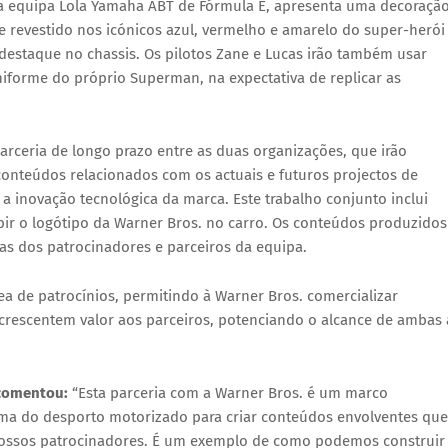
a equipa Lola Yamaha ABT de Fórmula E, apresenta uma decoraçã
e revestido nos icónicos azul, vermelho e amarelo do super-herói
estaque no chassis. Os pilotos Zane e Lucas irão também usar
iforme do próprio Superman, na expectativa de replicar as
rceria de longo prazo entre as duas organizações, que irão
conteúdos relacionados com os actuais e futuros projectos de
a inovação tecnológica da marca. Este trabalho conjunto inclui
ir o logótipo da Warner Bros. no carro. Os conteúdos produzidos
ivas dos patrocinadores e parceiros da equipa.
a de patrocínios, permitindo à Warner Bros. comercializar
 acrescentem valor aos parceiros, potenciando o alcance de ambas 
 comentou:
“Esta parceria com a Warner Bros. é um marco
orma do desporto motorizado para criar conteúdos envolventes que
ossos patrocinadores. É um exemplo de como podemos construir