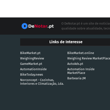
O DeNotar.pt é um site de notíc
qualidade sobre atualidade, tecn
Links de Interesse
BikeMarket.pt
BikeMarket.online
WeighingReview
Weighing Review MarketPlac
GameMarket.pt
AutoAds.pt
AutomationInside
Automation Inside
MarketPlace
BikeToday.news
Barbearia JM
Norconcept - Cozinhas,
Interiores e Climatização, Lda.