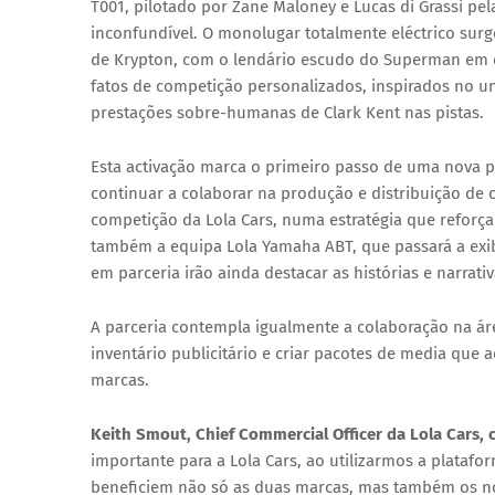
T001
, pilotado por
Zane Maloney
e
Lucas di Grassi
pel
inconfundível. O monolugar totalmente eléctrico surg
de Krypton, com o lendário escudo do Superman em d
fatos de competição personalizados, inspirados no un
prestações sobre-humanas de Clark Kent nas pistas.
Esta activação marca o primeiro passo de uma nova pa
continuar a colaborar na produção e distribuição de 
competição da Lola Cars, numa estratégia que reforça 
também a equipa Lola Yamaha ABT, que passará a exib
em parceria irão ainda destacar as histórias e narrat
A parceria contempla igualmente a colaboração na áre
inventário publicitário e criar pacotes de media que
marcas.
Keith Smout
, Chief Commercial Officer da Lola Cars,
importante para a Lola Cars, ao utilizarmos a plataf
beneficiem não só as duas marcas, mas também os n