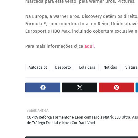
marcada para este verão, pela Warner Bros. Pictures.
Na Europa, a
Warner Bros. Discovery
detém os direito
Fórmula E
, com cobertura total no Reino Unido atrav
Eurosport e HBO Max, incluindo cobertura exclusiva n
Para mais informações clica
aqui
.
Autoads.pt
Desporto
Lola Cars
Notícias
Viatura
MAIS ANTIGA
CUPRA Reforça Formentor e Leon com Faróis Matrix LED Ultra, Ass
de Tráfego Frontal e Nova Cor Dark Void