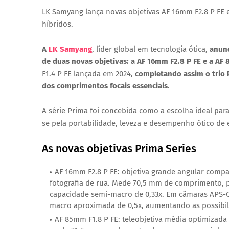
LK Samyang lança novas objetivas AF 16mm F2.8 P FE 
híbridos.
A
LK Samyang
, líder global em tecnologia ótica,
anunc
de duas novas objetivas: a
AF 16mm F2.8 P FE
e a
AF 
F1.4 P FE lançada em 2024,
completando assim o trio 
dos comprimentos focais essenciais
.
A série Prima foi concebida como a escolha ideal para
se pela
portabilidade, leveza e desempenho ótico de 
As novas objetivas Prima Series
AF 16mm F2.8 P FE
: objetiva grande angular compac
fotografia de rua. Mede 70,5 mm de comprimento, p
capacidade semi-macro de 0,33x. Em câmaras APS-C
macro aproximada de 0,5x, aumentando as possibilid
AF 85mm F1.8 P FE
: teleobjetiva média optimizada