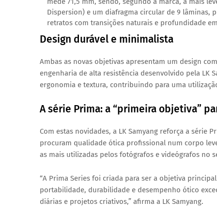
mede 71,5 mm, sendo, segundo a marca, a mais leve 
Dispersion) e um diafragma circular de 9 lâminas,
retratos com transições naturais e profundidade em
Design durável e minimalista
Ambas as novas objetivas apresentam um
design com
engenharia de alta resistência desenvolvido pela LK
ergonomia e textura, contribuindo para uma utilização
A série Prima: a “primeira objetiva” pa
Com estas novidades, a LK Samyang reforça a série Pr
procuram qualidade ótica profissional num corpo leve 
as mais utilizadas pelos fotógrafos e videógrafos no s
“A Prima Series foi criada para ser a objetiva princip
portabilidade, durabilidade e desempenho ótico exce
diárias e projetos criativos,”
afirma a LK Samyang.