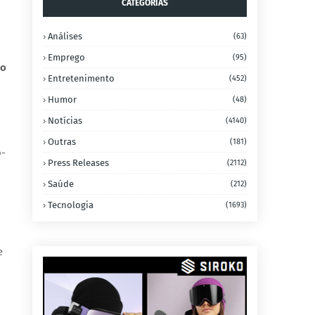
CATEGORIAS
Análises
(63)
Emprego
(95)
to
Entretenimento
(452)
Humor
(48)
Notícias
(4140)
Outras
(181)
o-
Press Releases
(2112)
Saúde
(212)
Tecnologia
(1693)
e