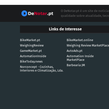
O DeNotar.pt é um site de notíc
qualidade sobre atualidade, tecn
Links de Interesse
BikeMarket.pt
BikeMarket.online
WeighingReview
Weighing Review MarketPlac
GameMarket.pt
AutoAds.pt
AutomationInside
Automation Inside
MarketPlace
BikeToday.news
Barbearia JM
Norconcept - Cozinhas,
Interiores e Climatização, Lda.