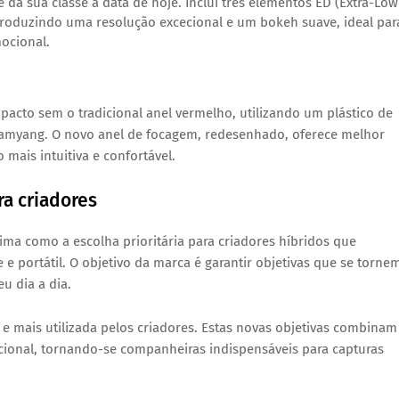
da sua classe à data de hoje. Inclui três elementos ED (Extra-Low
 produzindo uma resolução excecional e um bokeh suave, ideal par
ocional.
pacto sem o tradicional anel vermelho
, utilizando um plástico de
 Samyang. O novo anel de focagem, redesenhado, oferece melhor
 mais intuitiva e confortável.
ra criadores
ima como a escolha prioritária para criadores híbridos que
e portátil. O objetivo da marca é garantir objetivas que se torne
eu dia a dia.
al e mais utilizada pelos criadores. Estas novas objetivas combinam
cional, tornando-se companheiras indispensáveis para capturas