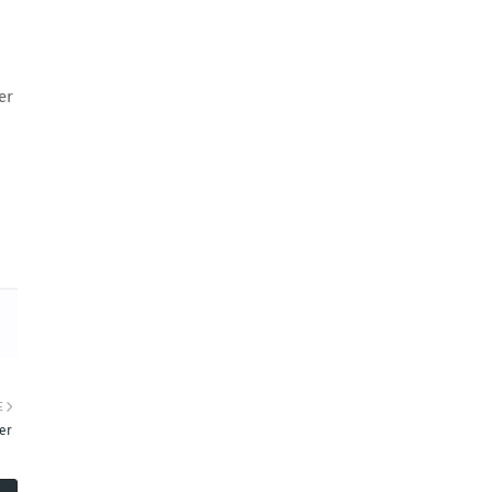
er
E
er