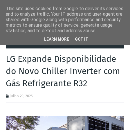
This site uses cookies from Google to deliver its services
and to analyze traffic. Your IP address and user-agent are
shared with Google along with performance and security
metrics to ensure quality of service, generate usage
statistics, and to detect and address abuse.
Página inicial
Automation Inside
LG Expande Disponibilidade do
LEARN MORE
GOT IT
Novo Chiller Inverter com Gás Refrigerante R32
LG Expande Disponibilidade
do Novo Chiller Inverter com
Gás Refrigerante R32
julho 29, 2025