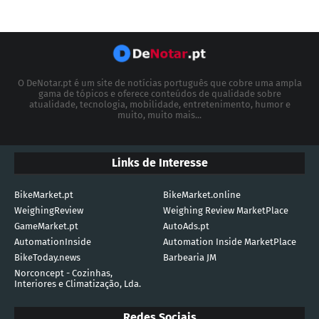
O DeNotar.pt é um site de notícias português que cobre uma ampla
gama de tópicos e oferece conteúdos de qualidade sobre
atualidade, tecnologia, mobilidade, entretenimento, humor e
muito, muito mais...
Links de Interesse
BikeMarket.pt
BikeMarket.online
WeighingReview
Weighing Review MarketPlace
GameMarket.pt
AutoAds.pt
AutomationInside
Automation Inside MarketPlace
BikeToday.news
Barbearia JM
Norconcept - Cozinhas,
Interiores e Climatização, Lda.
Redes Sociais