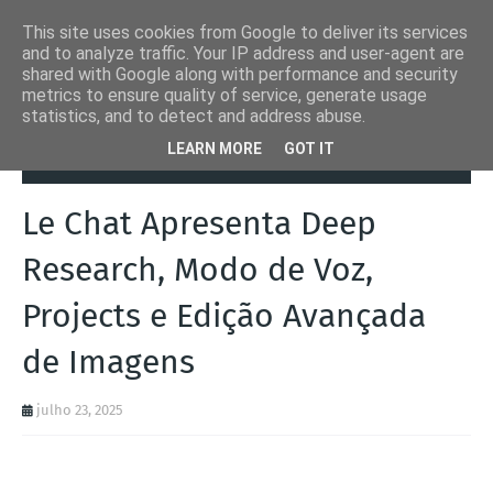
This site uses cookies from Google to deliver its services
and to analyze traffic. Your IP address and user-agent are
shared with Google along with performance and security
metrics to ensure quality of service, generate usage
statistics, and to detect and address abuse.
Página inicial
Automation Inside
Le Chat Apresenta Deep
LEARN MORE
GOT IT
Research, Modo de Voz, Projects e Edição Avançada de Imagens
Le Chat Apresenta Deep
Research, Modo de Voz,
Projects e Edição Avançada
de Imagens
julho 23, 2025