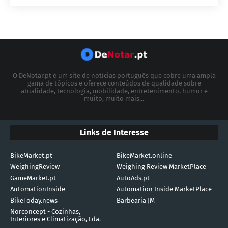
O DeNotar.pt é um site de notícias português que cobre uma ampla
gama de tópicos e oferece conteúdos de qualidade sobre
atualidade, tecnologia, mobilidade, entretenimento, humor e
muito, muito mais...
Links de Interesse
BikeMarket.pt
BikeMarket.online
WeighingReview
Weighing Review MarketPlace
GameMarket.pt
AutoAds.pt
AutomationInside
Automation Inside MarketPlace
BikeToday.news
Barbearia JM
Norconcept - Cozinhas,
Interiores e Climatização, Lda.