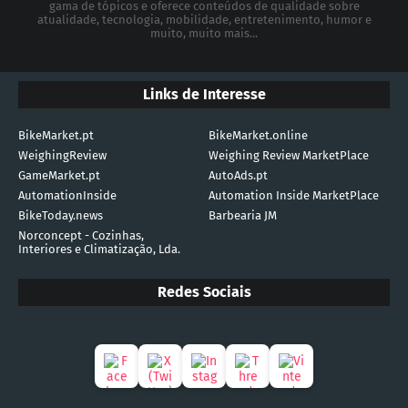
gama de tópicos e oferece conteúdos de qualidade sobre
atualidade, tecnologia, mobilidade, entretenimento, humor e
muito, muito mais...
Links de Interesse
BikeMarket.pt
BikeMarket.online
WeighingReview
Weighing Review MarketPlace
GameMarket.pt
AutoAds.pt
AutomationInside
Automation Inside MarketPlace
BikeToday.news
Barbearia JM
Norconcept - Cozinhas,
Interiores e Climatização, Lda.
Redes Sociais