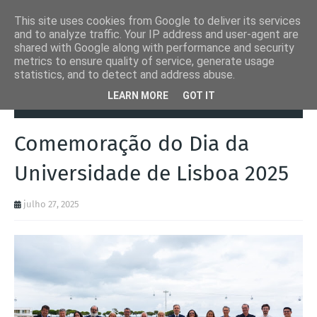
This site uses cookies from Google to deliver its services
and to analyze traffic. Your IP address and user-agent are
shared with Google along with performance and security
metrics to ensure quality of service, generate usage
statistics, and to detect and address abuse.
Página inicial
Eventos
Comemoração do Dia da Universidade de
LEARN MORE
GOT IT
Lisboa 2025
Comemoração do Dia da
Universidade de Lisboa 2025
julho 27, 2025