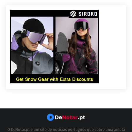
O DeNotar.pt é um site de notícias português que cobre uma ampla