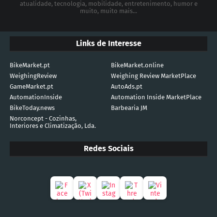
atualidade, tecnologia, mobilidade, entretenimento, humor e
muito, muito mais...
Links de Interesse
BikeMarket.pt
BikeMarket.online
WeighingReview
Weighing Review MarketPlace
GameMarket.pt
AutoAds.pt
AutomationInside
Automation Inside MarketPlace
BikeToday.news
Barbearia JM
Norconcept - Cozinhas,
Interiores e Climatização, Lda.
Redes Sociais