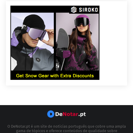
O DeNotar.pt é um site de notícias português que cobre uma ampla
gama de tópicos e oferece conteúdos de qualidade sobre