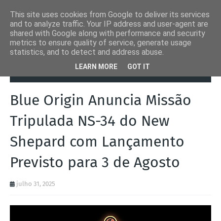
This site uses cookies from Google to deliver its services
and to analyze traffic. Your IP address and user-agent are
shared with Google along with performance and security
metrics to ensure quality of service, generate usage
statistics, and to detect and address abuse.
Página inicial
Blue Origin
Blue Origin Anuncia Missão Tripulada
LEARN MORE
GOT IT
NS-34 do New Shepard com Lançamento Previsto para 3 de Agosto
Blue Origin Anuncia Missão
Tripulada NS-34 do New
Shepard com Lançamento
Previsto para 3 de Agosto
julho 31, 2025