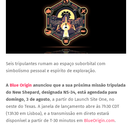
Seis tripulantes rumam ao espaço suborbital com
simbolismo pessoal e espírito de exploração.
A
Blue Origin
anunciou que a sua próxima missão
tripulada
do New Shepard
, designada
NS-34
, está agendada para
domingo, 3 de agosto
, a partir do
Launch Site One
, no
oeste do Texas. A janela de lançamento abre às
7h30 CDT
(13h30 em Lisboa)
, e a
transmissão em direto
estará
disponível a partir de
T-30 minutos
em
BlueOrigin.com
.