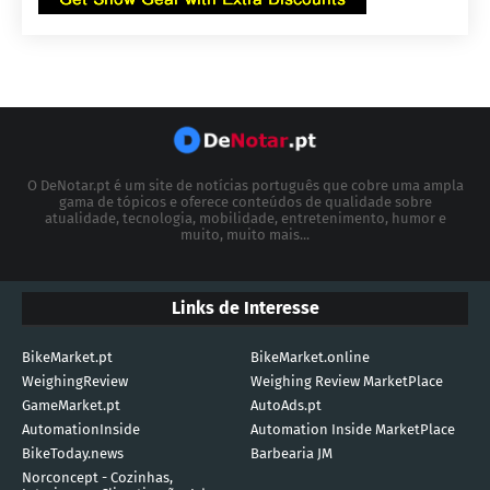
O DeNotar.pt é um site de notícias português que cobre uma ampla
gama de tópicos e oferece conteúdos de qualidade sobre
atualidade, tecnologia, mobilidade, entretenimento, humor e
muito, muito mais...
Links de Interesse
BikeMarket.pt
BikeMarket.online
WeighingReview
Weighing Review MarketPlace
GameMarket.pt
AutoAds.pt
AutomationInside
Automation Inside MarketPlace
BikeToday.news
Barbearia JM
Norconcept - Cozinhas,