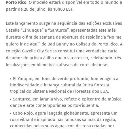
Porto Rico
. O modelo estará disponível em todo o mundo a
partir de
26 de julho, às 10h00 EST
.
Este lançamento surge na sequência das edições exclusivas
Gazelle “El Yunque”
e
“Santurce”
, apresentadas este mês
durante o fim de semana de abertura da residência “No me
quiero ir de aquí” de Bad Bunny no Coliseu de Porto Rico. A
coleção Gazelle City Series constitui uma verdadeira carta
de amor do artista à ilha que o viu crescer, celebrando três
localizações emblemáticas através de cores distintas.
El Yunque
, em tons de verde profundo, homenageia a
biodiversidade e herança cultural da única floresta
tropical do Sistema Nacional de Florestas dos EUA.
Santurce
, em laranja vivo, reflete o epicentro da música,
dança e arte contemporânea porto-riquenha.
Cabo Rojo
, agora lançada globalmente, apresenta um
rosa vibrante inspirado nas famosas salinas da região,
conhecidas pelas suas águas cor-de-rosa criadas por