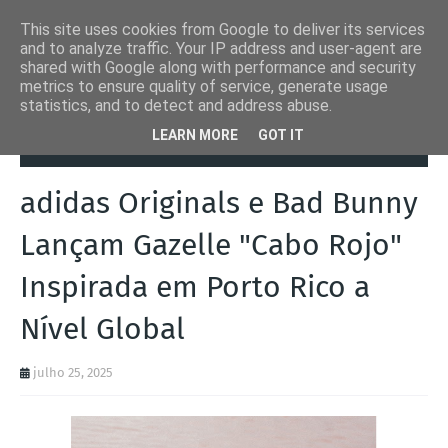
This site uses cookies from Google to deliver its services
and to analyze traffic. Your IP address and user-agent are
shared with Google along with performance and security
metrics to ensure quality of service, generate usage
statistics, and to detect and address abuse.
Página inicial
Adidas
adidas Originals e Bad Bunny Lançam
LEARN MORE
GOT IT
Gazelle "Cabo Rojo" Inspirada em Porto Rico a Nível Global
adidas Originals e Bad Bunny
Lançam Gazelle "Cabo Rojo"
Inspirada em Porto Rico a
Nível Global
julho 25, 2025