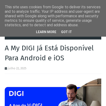
This site uses cookies from Google to deliver its services
and to analyze traffic. Your IP address and user-agent are
shared with Google along with performance and security
metrics to ensure quality of service, generate usage
statistics, and to detect and address abuse.
Página inicial
Comunicações
A My DIGI Já Está Disponível Para
LEARN MORE
GOT IT
Android e iOS
A My DIGI Já Está Disponível
Para Android e iOS
julho 22, 2025