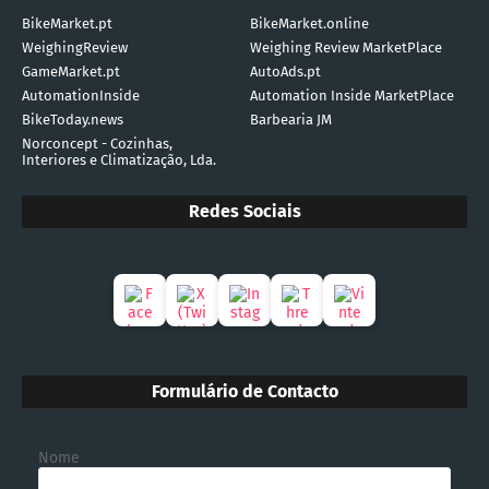
BikeMarket.pt
BikeMarket.online
WeighingReview
Weighing Review MarketPlace
GameMarket.pt
AutoAds.pt
AutomationInside
Automation Inside MarketPlace
BikeToday.news
Barbearia JM
Norconcept - Cozinhas,
Interiores e Climatização, Lda.
Redes Sociais
Formulário de Contacto
Nome