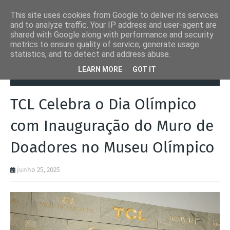
This site uses cookies from Google to deliver its services
and to analyze traffic. Your IP address and user-agent are
shared with Google along with performance and security
metrics to ensure quality of service, generate usage
statistics, and to detect and address abuse.
Página inicial
Desporto
TCL Celebra o Dia Olímpico com
LEARN MORE
GOT IT
Inauguração do Muro de Doadores no Museu Olímpico
TCL Celebra o Dia Olímpico
com Inauguração do Muro de
Doadores no Museu Olímpico
junho 25, 2025