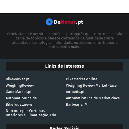
O DeNotar.pt é um site de notícias português que cobre uma ampla
gama de tópicos e oferece conteúdos de qualidade sobre
atualidade, tecnologia, mobilidade, entretenimento, humor e
muito, muito mais...
Links de Interesse
BikeMarket.pt
BikeMarket.online
WeighingReview
Weighing Review MarketPlace
GameMarket.pt
AutoAds.pt
AutomationInside
Automation Inside MarketPlace
BikeToday.news
Barbearia JM
Norconcept - Cozinhas,
Interiores e Climatização, Lda.
Redes Sociais