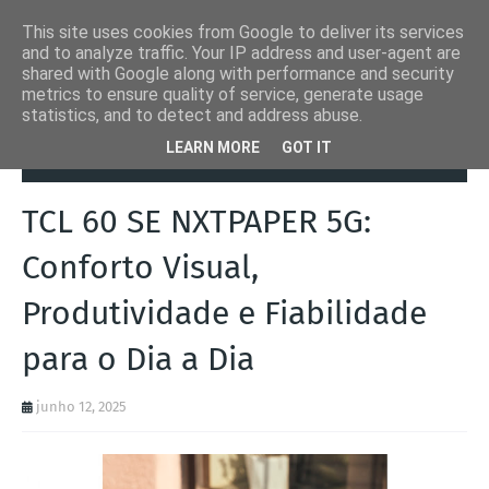
This site uses cookies from Google to deliver its services
and to analyze traffic. Your IP address and user-agent are
shared with Google along with performance and security
metrics to ensure quality of service, generate usage
statistics, and to detect and address abuse.
Página inicial
Automation Inside
TCL 60 SE NXTPAPER 5G: Conforto
LEARN MORE
GOT IT
Visual, Produtividade e Fiabilidade para o Dia a Dia
TCL 60 SE NXTPAPER 5G:
Conforto Visual,
Produtividade e Fiabilidade
para o Dia a Dia
junho 12, 2025