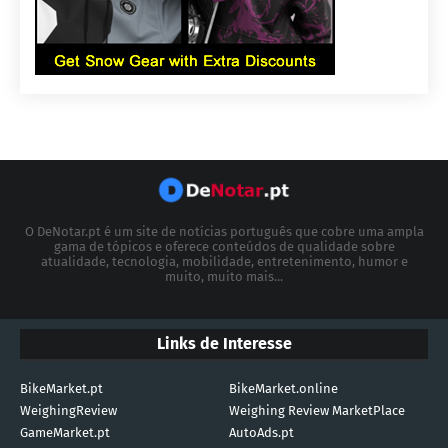
O DeNotar.pt é um site de notícias português que cobre uma ampla
gama de tópicos e oferece conteúdos de qualidade sobre
atualidade, tecnologia, mobilidade, entretenimento, humor e
muito, muito mais...
Links de Interesse
BikeMarket.pt
BikeMarket.online
WeighingReview
Weighing Review MarketPlace
GameMarket.pt
AutoAds.pt