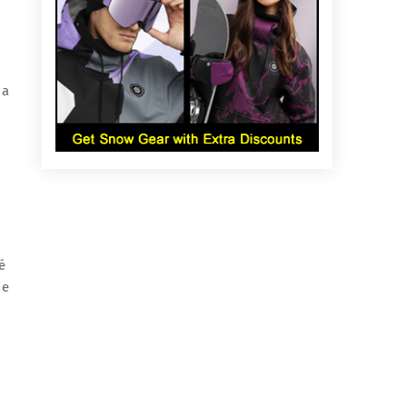
 a
é
 e