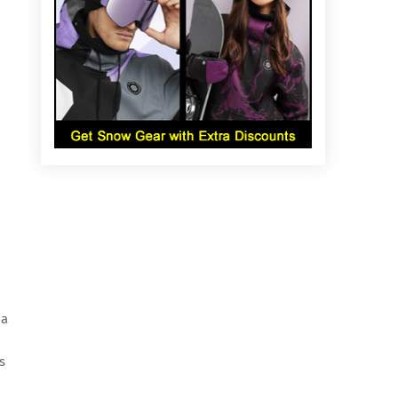
.
ma
s