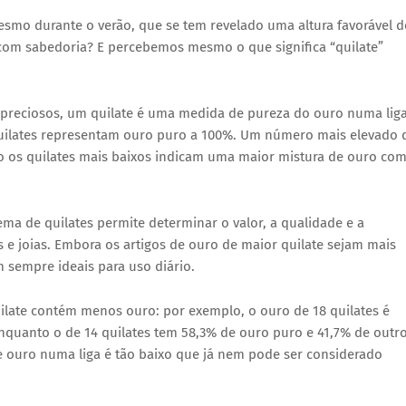
esmo durante o verão, que se tem revelado uma altura favorável d
com sabedoria? E percebemos mesmo o que significa “quilate”
 preciosos, um quilate é uma medida de pureza do ouro numa lig
 quilates representam ouro puro a 100%. Um número mais elevado 
nto os quilates mais baixos indicam uma maior mistura de ouro co
ema de quilates permite determinar o valor, a qualidade e a
 e joias. Embora os artigos de ouro de maior quilate sejam mais
m sempre ideais para uso diário.
ilate contém menos ouro: por exemplo, o ouro de 18 quilates é
quanto o de 14 quilates tem 58,3% de ouro puro e 41,7% de outr
e ouro numa liga é tão baixo que já nem pode ser considerado