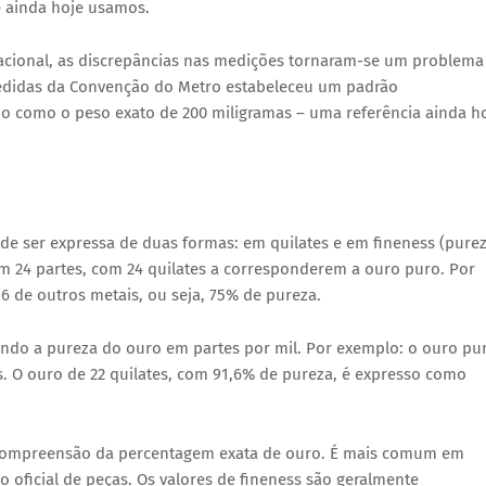
e ainda hoje usamos.
nacional, as discrepâncias nas medições tornaram-se um problema
 Medidas da Convenção do Metro estabeleceu um padrão
do como o peso exato de 200 miligramas – uma referência ainda h
de ser expressa de duas formas: em quilates e em fineness (pure
em 24 partes, com 24 quilates a corresponderem a ouro puro. Por
 6 de outros metais, ou seja, 75% de pureza.
sando a pureza do ouro em partes por mil. Por exemplo: o ouro pu
es. O ouro de 22 quilates, com 91,6% de pureza, é expresso como
a compreensão da percentagem exata de ouro. É mais comum em
oficial de peças. Os valores de fineness são geralmente