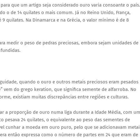
para que um artigo seja considerado ouro varia consoante o país
ndo o de 14 quilates o mais comum. Já no Reino Unido, França,
é 9 quilates. Na Dinamarca e na Grécia, o valor mínimo é de 8
ara medir o peso de pedras preciosas, embora sejam unidades de
nfundidas.
iguidade, quando o ouro e outros metais preciosos eram pesados
e” vem do grego keration, que significa semente de alfarroba. No
me, existiam muitas discrepâncias entre regiões e culturas.
car a proporção de ouro numa liga durante a Idade Média, com u
pesava 24 quilates, o equivalente ao peso das sementes de
ível cunhar a moeda em ouro puro, pelo que se adicionavam metai
a era então expressa como o número de partes em 24 que eram de