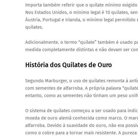
Importa também referir que o quilate mínimo exigido 
Nos Estados Unidos, o mínimo legal é 10 quilates, se
Áustria, Portugal e Irlanda, o mínimo legal permitido 
quilates.
Adicionalmente, o termo “quilate” também é usado p
medida completamente distintas e não devam ser co
História dos Quilates de Ouro
Segundo Marburger, o uso de quilates remonta à ant
com sementes de alfarroba. A própria palavra “quilat
entanto, como as sementes não tinham um peso unifor
O sistema de quilates começou a ser usado para indi
moeda de ouro alemã conhecida como marco. O marco 
alfarroba. Devido à suavidade do ouro, não era poss
como o cobre para a tornar mais resistente. A purez