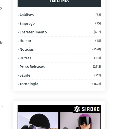
CATEGORIAS
o
Análises
(63)
Emprego
(95)
Entretenimento
(452)
a
Humor
(48)
de
m
Notícias
(4140)
Outras
(181)
Press Releases
(2112)
Saúde
(212)
Tecnologia
(1693)
os