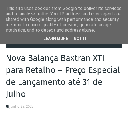
This site uses cookies from Google to deliver its services
and to analyze traffic. Your IP address and user-agent are
shared with Google along with performance and security
metrics to ensure quality of service, generate usage
statistics, and to detect and address abuse.
Página inicial
Baxtran
Nova Balança Baxtran XTI para Retalho –
LEARN MORE
GOT IT
Preço Especial de Lançamento até 31 de Julho
Nova Balança Baxtran XTI
para Retalho – Preço Especial
de Lançamento até 31 de
Julho
junho 24, 2025