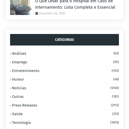
O Que Levar para o Hospital em Caso de
Internamento: Lista Completa e Essencial
dezembro 02, 2025
CATEGORIAS
Análises
(63)
Emprego
(95)
Entretenimento
(452)
Humor
(48)
Notícias
(4140)
Outras
(181)
Press Releases
(2112)
Saúde
(212)
Tecnologia
(1693)