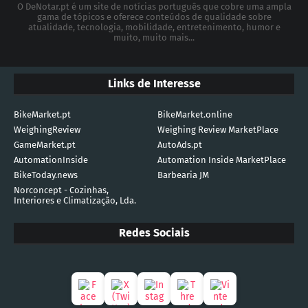
O DeNotar.pt é um site de notícias português que cobre uma ampla
gama de tópicos e oferece conteúdos de qualidade sobre
atualidade, tecnologia, mobilidade, entretenimento, humor e
muito, muito mais...
Links de Interesse
BikeMarket.pt
BikeMarket.online
WeighingReview
Weighing Review MarketPlace
GameMarket.pt
AutoAds.pt
AutomationInside
Automation Inside MarketPlace
BikeToday.news
Barbearia JM
Norconcept - Cozinhas,
Interiores e Climatização, Lda.
Redes Sociais