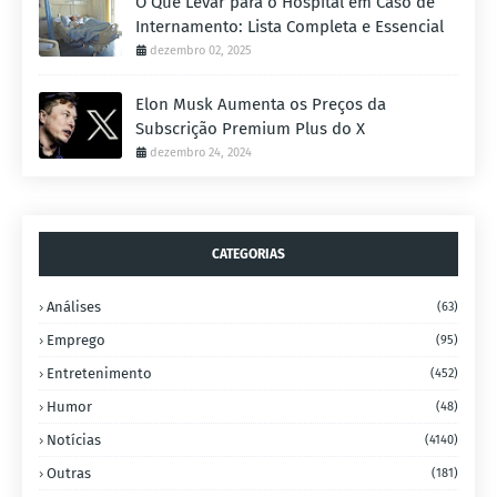
O Que Levar para o Hospital em Caso de
Internamento: Lista Completa e Essencial
dezembro 02, 2025
Elon Musk Aumenta os Preços da
Subscrição Premium Plus do X
dezembro 24, 2024
CATEGORIAS
Análises
(63)
Emprego
(95)
Entretenimento
(452)
Humor
(48)
Notícias
(4140)
Outras
(181)