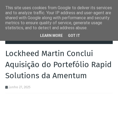
This site uses cookies from Google to deliver its services
and to analyze traffic. Your IP address and user-agent are
shared with Google along with performance and security
metrics to ensure quality of service, generate usage
statistics, and to detect and address abuse.
Página inicial
Amentum
Lockheed Martin Conclui Aquisição do
LEARN MORE
GOT IT
Portefólio Rapid Solutions da Amentum
Lockheed Martin Conclui
Aquisição do Portefólio Rapid
Solutions da Amentum
junho 27, 2025