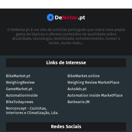
O DeNotar.pt é um site de notícias português que cobre uma ampla
gama de tópicos e oferece conteúdos de qualidade sobre
atualidade, tecnologia, mobilidade, entretenimento, humor e
muito, muito mais...
Links de Interesse
BikeMarket.pt
BikeMarket.online
WeighingReview
Weighing Review MarketPlace
GameMarket.pt
AutoAds.pt
AutomationInside
Automation Inside MarketPlace
BikeToday.news
Barbearia JM
Norconcept - Cozinhas,
Interiores e Climatização, Lda.
Redes Sociais