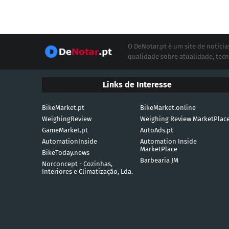
O DeNotar.pt é um site de notíc
qualidade sobre atualidade, tecn
Links de Interesse
BikeMarket.pt
BikeMarket.online
WeighingReview
Weighing Review MarketPlac
GameMarket.pt
AutoAds.pt
AutomationInside
Automation Inside
MarketPlace
BikeToday.news
Barbearia JM
Norconcept - Cozinhas,
Interiores e Climatização, Lda.