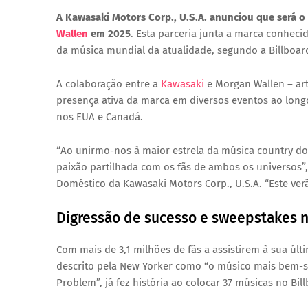
A Kawasaki Motors Corp., U.S.A. anunciou que será o
Wallen
em 2025
. Esta parceria junta a marca conhec
da música mundial da atualidade, segundo a
Billboar
A colaboração entre a
Kawasaki
e Morgan Wallen – art
presença ativa da marca em diversos eventos ao longo
nos EUA e Canadá.
“Ao unirmo-nos à maior estrela da música country d
paixão partilhada com os fãs de ambos os universos”
Doméstico da Kawasaki Motors Corp., U.S.A. “Este ver
Digressão de sucesso e sweepstakes n
Com mais de 3,1 milhões de fãs a assistirem à sua úl
descrito pela
New Yorker
como “o músico mais bem-su
Problem”
, já fez história ao colocar 37 músicas no
Bil