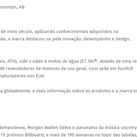
dmonton, AB
de meio século, aplicando conhecimentos adquiridos no
ão, a marca destacou-se pela inovação, desempenho e design,
os, ATVs, side x sides e motos de água
JET SKI®
, através de uma r
00 revendedores de motores de uso geral. Com sede em Foothill
olaboradores nos EUA.
da globalmente, e mais informação sobre os produtos e a marca e
ntemporânea,
Morgan Wallen
lidera o panorama da música country
, 19 prémios
Billboard
, e mais de 190 semanas no topo das tabelas