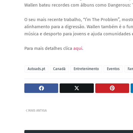
Wallen bateu recordes com álbuns como
Dangerous: 
O seu mais recente trabalho,
“I’m The Problem”
, most
alinhamento para a digressão. Wallen também é o f
música e desporto para jovens e ajuda comunidades 
Para mais detalhes clica
aqui
.
Autoads.pt
Canadá
Entretenimento
Eventos
Fa
MAIS ANTIGA