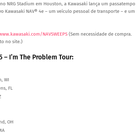
oje no NRG Stadium em Houston, a Kawasaki lança um
passatempo
ovo
Kawasaki NAV® 4e
– um veículo pessoal de transporte – e um
www.kawasaki.com/NAVSWEEPS
(Sem necessidade de compra.
o no site.)
5 –
I’m The Problem Tour
:
, WI
ns, FL
Z
and, OH
 MA