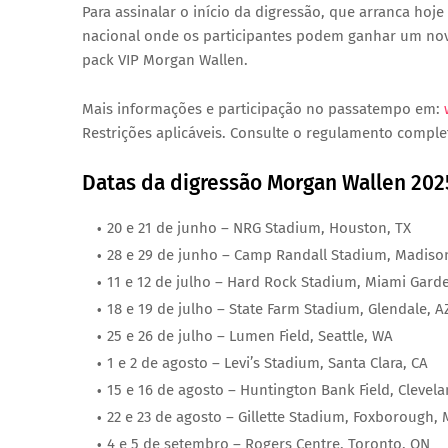
Para assinalar o início da digressão, que arranca h
nacional
onde os participantes podem ganhar um n
pack VIP Morgan Wallen
.
Mais informações e participação no passatempo em:
Restrições aplicáveis. Consulte o regulamento complet
Datas da digressão Morgan Wallen 202
20 e 21 de junho
– NRG Stadium, Houston, TX
28 e 29 de junho
– Camp Randall Stadium, Madison
11 e 12 de julho
– Hard Rock Stadium, Miami Garde
18 e 19 de julho
– State Farm Stadium, Glendale, A
25 e 26 de julho
– Lumen Field, Seattle, WA
1 e 2 de agosto
– Levi’s Stadium, Santa Clara, CA
15 e 16 de agosto
– Huntington Bank Field, Clevel
22 e 23 de agosto
– Gillette Stadium, Foxborough,
4 e 5 de setembro
– Rogers Centre, Toronto, ON