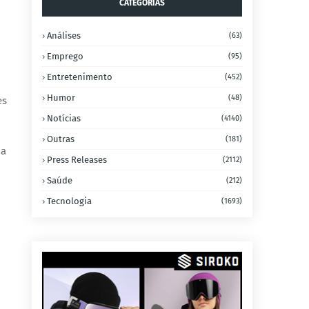
CATEGORIAS
Análises
(63)
Emprego
(95)
Entretenimento
(452)
Humor
(48)
es
Notícias
(4140)
Outras
(181)
ma
Press Releases
(2112)
Saúde
(212)
Tecnologia
(1693)