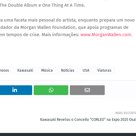
The Double Album
e
One Thing At A Time
.
ra uma faceta mais pessoal do artista, enquanto prepara um novo
undador da
Morgan Wallen Foundation
, que apoia programas de
em tempos de crise. Mais informações:
www.MorganWallen.com
.
mosos
Kawasaki
Música
Notícias
USA
Viaturas
MAIS RECENT
Kawasaki Revelou o Conceito “CORLEO” na Expo 2025 Osa