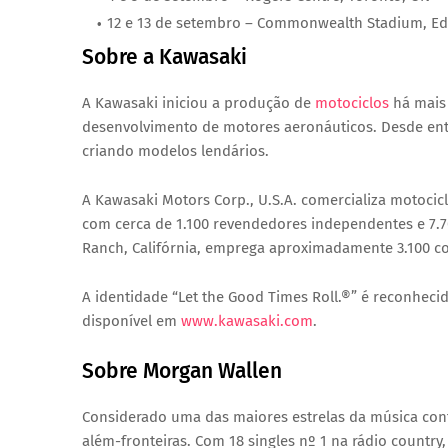
12 e 13 de setembro
– Commonwealth Stadium, E
Sobre a Kawasaki
A Kawasaki iniciou a produção de
motociclos
há mais 
desenvolvimento de motores aeronáuticos. Desde ent
criando modelos lendários.
A
Kawasaki Motors Corp., U.S.A.
comercializa motocicl
com cerca de 1.100 revendedores independentes e 7.7
Ranch, Califórnia, emprega aproximadamente 3.100 c
A identidade “Let the Good Times Roll.®” é reconheci
disponível em
www.kawasaki.com
.
Sobre Morgan Wallen
Considerado uma das maiores estrelas da música co
além-fronteiras. Com 18 singles nº 1 na rádio country