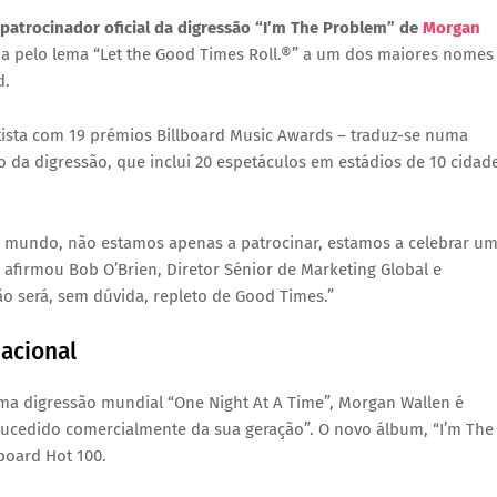
 patrocinador oficial da digressão “I’m The Problem” de
Morgan
ida pelo lema
“Let the Good Times Roll.®”
a um dos maiores nomes
d
.
ista com 19 prémios Billboard Music Awards – traduz-se numa
 da digressão, que inclui 20 espetáculos em estádios de 10 cidad
o mundo, não estamos apenas a patrocinar, estamos a celebrar u
, afirmou
Bob O’Brien
, Diretor Sénior de Marketing Global e
ão será, sem dúvida, repleto de
Good Times
.”
acional
tima digressão mundial “One Night At A Time”, Morgan Wallen é
cedido comercialmente da sua geração”. O novo álbum,
“I’m The
lboard Hot 100
.