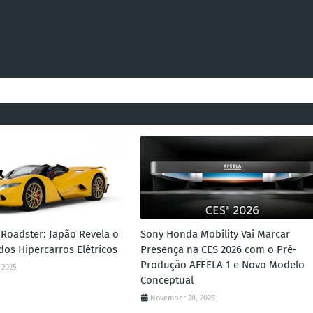
Roadster: Japão Revela o
Sony Honda Mobility Vai Marcar
dos Hipercarros Elétricos
Presença na CES 2026 com o Pré-
Produção AFEELA 1 e Novo Modelo
 2025
Conceptual
November 28, 2025