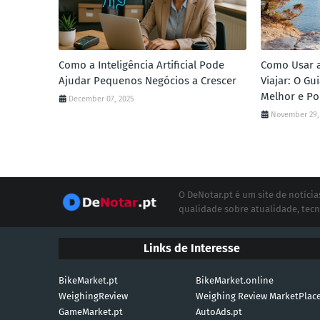
Como a Inteligência Artificial Pode
Como Usar a 
Ajudar Pequenos Negócios a Crescer
Viajar: O G
Melhor e Po
December 07, 2025
November 29,
O DeNotar.pt é um site de notíc
qualidade sobre atualidade, tecn
Links de Interesse
BikeMarket.pt
BikeMarket.online
WeighingReview
Weighing Review MarketPlac
GameMarket.pt
AutoAds.pt