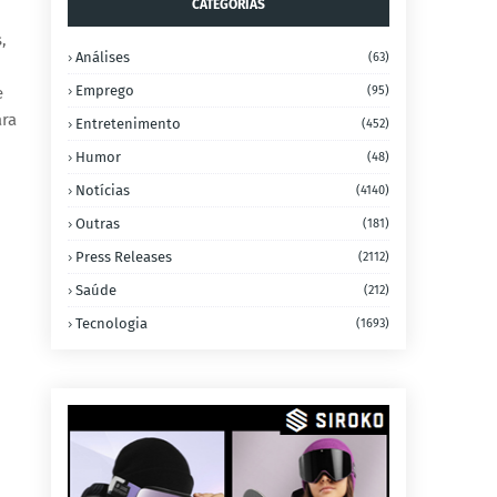
CATEGORIAS
,
Análises
(63)
Emprego
e
(95)
ara
Entretenimento
(452)
Humor
(48)
Notícias
(4140)
Outras
(181)
Press Releases
(2112)
Saúde
(212)
Tecnologia
(1693)