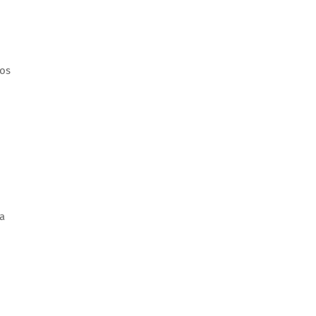
-os
a