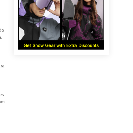
do
a.
ara
es
iam