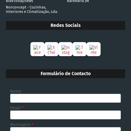
BikeToday.news
Barbearia JM
Norconcept - Cozinhas,
Interiores e Climatização, Lda.
Redes Sociais
Formulário de Contacto
Nome
Email
*
Mensagem
*