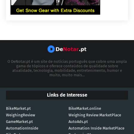
O DeNotar.pt é um site de notícias português que cobre uma ampla
gama de tópicos e oferece conteúdos de qualidade sobre
atualidade, tecnologia, mobilidade, entretenimento, humor e
muito, muito mais...
Links de Interesse
BikeMarket.pt
BikeMarket.online
WeighingReview
Weighing Review MarketPlace
GameMarket.pt
AutoAds.pt
AutomationInside
Automation Inside MarketPlace