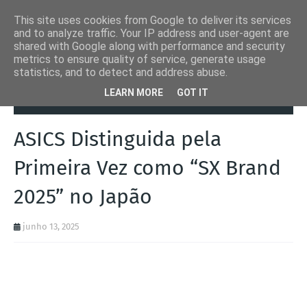
This site uses cookies from Google to deliver its services
and to analyze traffic. Your IP address and user-agent are
shared with Google along with performance and security
metrics to ensure quality of service, generate usage
statistics, and to detect and address abuse.
Página inicial
ASICS
ASICS Distinguida pela Primeira Vez como “SX
LEARN MORE
GOT IT
Brand 2025” no Japão
ASICS Distinguida pela
Primeira Vez como “SX Brand
2025” no Japão
junho 13, 2025