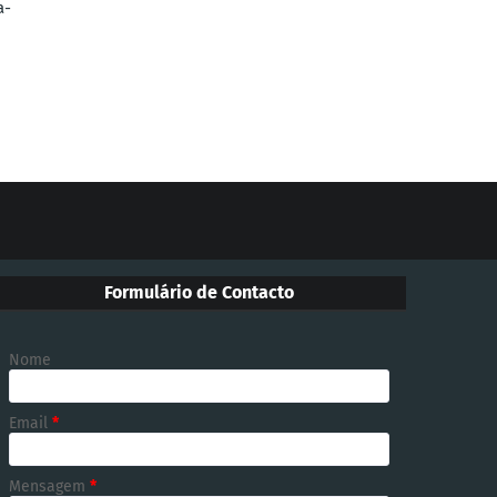
a-
Formulário de Contacto
Nome
Email
*
Mensagem
*