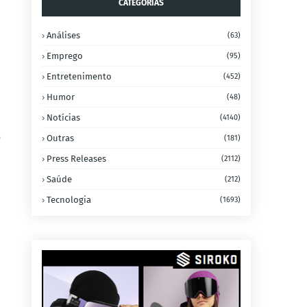
CATEGORIAS
Análises
(63)
Emprego
(95)
Entretenimento
(452)
Humor
(48)
Notícias
(4140)
e
Outras
(181)
Press Releases
(2112)
Saúde
(212)
Tecnologia
(1693)