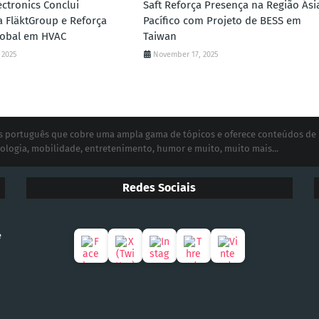
ctronics Conclui
Saft Reforça Presença na Região Ási
a FläktGroup e Reforça
Pacífico com Projeto de BESS em
lobal em HVAC
Taiwan
 2025
November 17, 2025
ias português que cobre uma ampla gama de tópicos e oferece conteúdos de
ologia, mobilidade, entretenimento, humor e muito, muito mais...
Redes Sociais
e