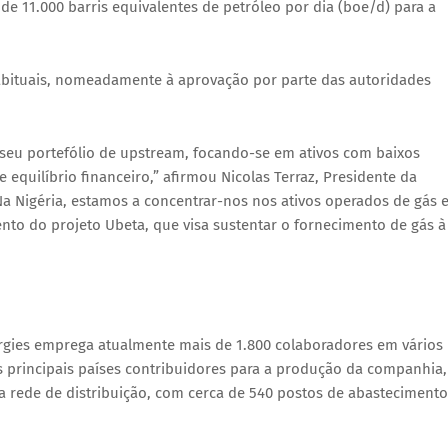
 de
11.000 barris equivalentes de petróleo por dia (boe/d)
para a
habituais, nomeadamente à
aprovação por parte das autoridades
o seu portefólio de upstream, focando-se em ativos com baixos
 equilíbrio financeiro,” afirmou
Nicolas Terraz
, Presidente da
Na Nigéria, estamos a concentrar-nos nos ativos operados de gás 
ento do projeto
Ubeta
, que visa sustentar o fornecimento de gás à
ergies emprega atualmente
mais de 1.800 colaboradores
em vários
s principais países contribuidores para a produção da companhia,
a rede de distribuição, com
cerca de 540 postos de abastecimento