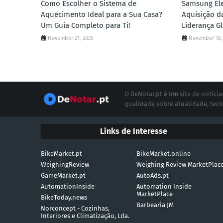
Como Escolher o Sistema de
Samsung Ele
Aquecimento Ideal para a Sua Casa?
Aquisição d
Um Guia Completo para Ti!
Liderança G
November 21, 2025
November 18,
O DeNotar.pt é um site de notíc
qualidade sobre atualidade, tecn
Links de Interesse
BikeMarket.pt
BikeMarket.online
WeighingReview
Weighing Review MarketPlac
GameMarket.pt
AutoAds.pt
AutomationInside
Automation Inside
MarketPlace
BikeToday.news
Barbearia JM
Norconcept - Cozinhas,
Interiores e Climatização, Lda.